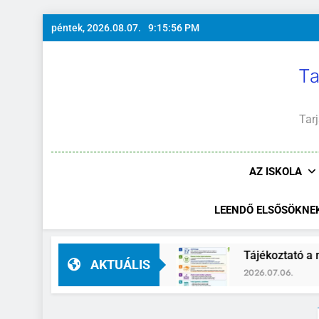
Ugrás
péntek, 2026.08.07.
9:15:56 PM
a
tartalomra
Ta
Tarj
AZ ISKOLA
LEENDŐ ELSŐSÖKNE
ÉS – főigazgató-helyettes
Tájékoztató a nyá
AKTUÁLIS
2026.07.06.