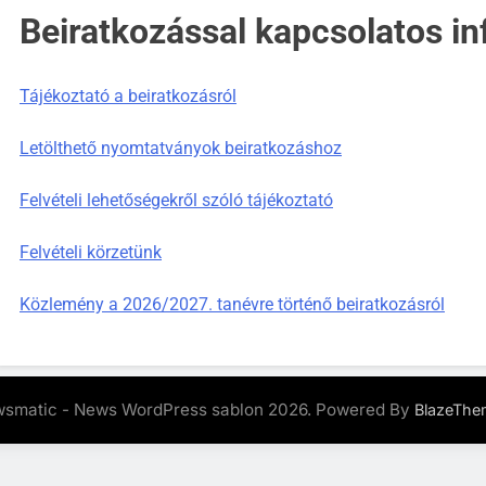
Beiratkozással kapcsolatos i
Tájékoztató a beiratkozásról
Letölthető nyomtatványok beiratkozáshoz
Felvételi lehetőségekről szóló tájékoztató
Felvételi körzetünk
Közlemény a 2026/2027. tanévre történő beiratkozásról
smatic - News WordPress sablon 2026. Powered By
BlazeThe