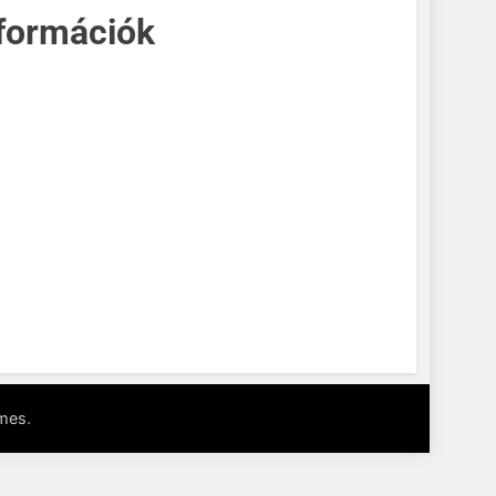
nformációk
.
mes