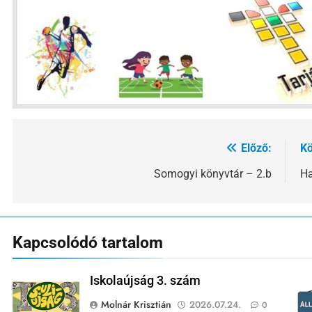
Előző:
Kö
Bejegyzés
navigáció
Somogyi könyvtár – 2.b
Ha
Kapcsolódó tartalom
Iskolaújság 3. szám
Molnár Krisztián
2026.07.24.
0