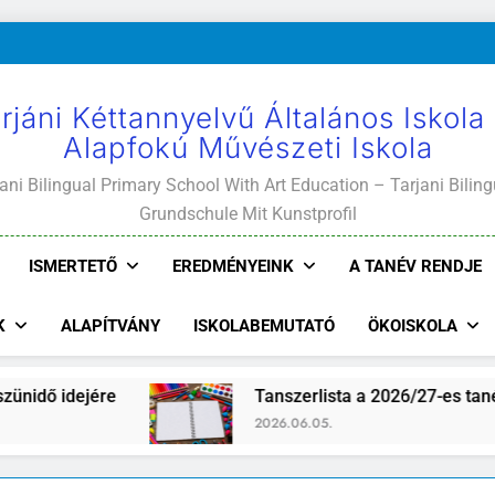
rjáni Kéttannyelvű Általános Iskola
Alapfokú Művészeti Iskola
ani Bilingual Primary School With Art Education – Tarjani Biling
Grundschule Mit Kunstprofil
ISMERTETŐ
EREDMÉNYEINK
A TANÉV RENDJE
K
ALAPÍTVÁNY
ISKOLABEMUTATÓ
ÖKOISKOLA
dő idejére
Tanszerlista a 2026/27-es tanévre
2026.06.05.