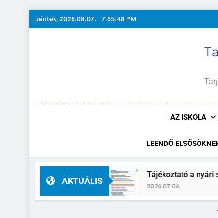
Ugrás
péntek, 2026.08.07.
7:55:49 PM
a
tartalomra
Ta
Tarj
AZ ISKOLA
LEENDŐ ELSŐSÖKNE
igazgató-helyettes
Tájékoztató a nyári szüni
AKTUÁLIS
2026.07.06.