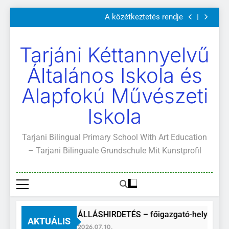
Szülői értekezletek 2026. május 04-14.
Ugrás
A közétkeztetés rendje
a
Kötelező és ajánlott olvasmányok
A Mi Világunk!
tartalomra
Szülői értekezletek 2026. május 04-14.
Tarjáni Kéttannyelvű
A közétkeztetés rendje
Kötelező és ajánlott olvasmányok
Általános Iskola és
A Mi Világunk!
Alapfokú Művészeti
Iskola
Tarjani Bilingual Primary School With Art Education
– Tarjani Bilinguale Grundschule Mit Kunstprofil
ÁLLÁSHIRDETÉS – főigazgató-helyettes
AKTUÁLIS
2026.07.10.