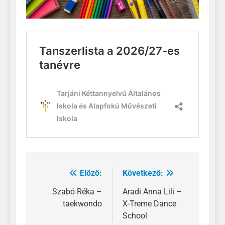
Előző:
Következő:
Bejegyzés
navigáció
Szabó Réka –
Aradi Anna Lili –
taekwondo
X-Treme Dance
School