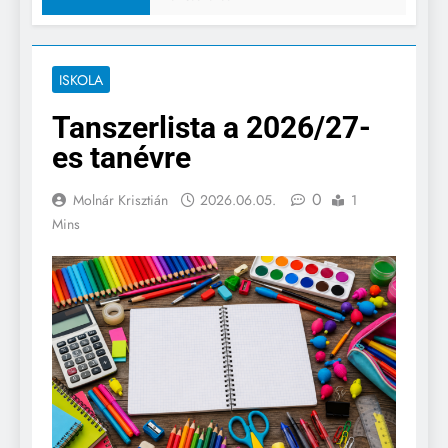
ISKOLA
Tanszerlista a 2026/27-
es tanévre
0
Molnár Krisztián
2026.06.05.
1
Mins