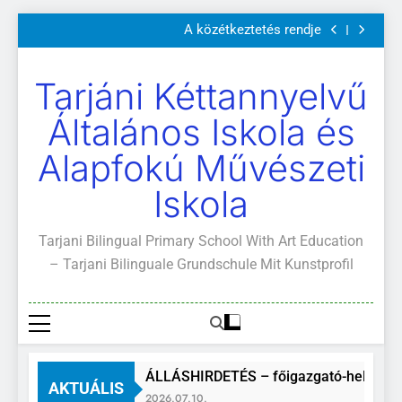
Szülői értekezletek 2026. május 04-14.
Ugrás
A közétkeztetés rendje
a
Kötelező és ajánlott olvasmányok
A Mi Világunk!
tartalomra
Szülői értekezletek 2026. május 04-14.
Tarjáni Kéttannyelvű
A közétkeztetés rendje
Kötelező és ajánlott olvasmányok
Általános Iskola és
A Mi Világunk!
Alapfokú Művészeti
Iskola
Tarjani Bilingual Primary School With Art Education
– Tarjani Bilinguale Grundschule Mit Kunstprofil
ÁLLÁSHIRDETÉS – főigazgató-helyettes
AKTUÁLIS
2026.07.10.