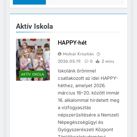
Aktív Iskola
HAPPY-hét
Molnár Krisztián
2026.05.19.
0
2 mins
Iskolánk örömmel
AKTÍV ISKOLA
csatlakozott az idei HAPPY-
héthez, amelyet 2026.
március 16–20. között immár
16. alkalommal hirdetett meg
a vízfogyasztás
népszerűsítésére a Nemzeti
Népegészségügyi és
Gyógyszerészeti Központ
Táplálkozástudományi