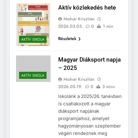
Aktív közlekedés hete
Molnár Krisztián
2026.03.03.
0
1 min
Részletek
AKTÍV ISKOLA
Magyar Diáksport napja
– 2025
AKTÍV ISKOLA
Molnár Krisztián
2026.05.19.
0
3 mins
Iskolánk a 2025/26. tanévben
is csatlakozott a magyar
diáksport napjának
programjaihoz, amelyet
hagyományosan szeptember
végén rendeznek meg