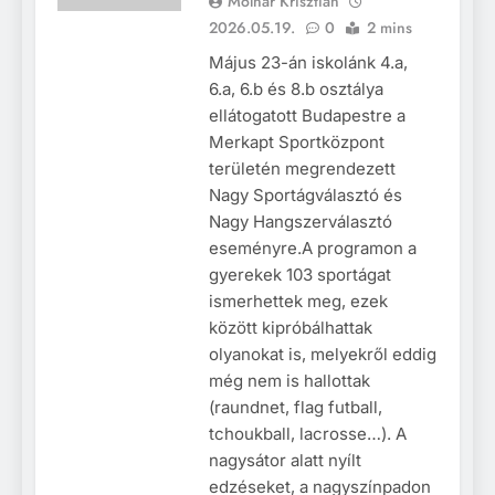
Molnár Krisztián
2026.05.19.
0
2 mins
Május 23-án iskolánk 4.a,
6.a, 6.b és 8.b osztálya
ellátogatott Budapestre a
Merkapt Sportközpont
területén megrendezett
Nagy Sportágválasztó és
Nagy Hangszerválasztó
eseményre.A programon a
gyerekek 103 sportágat
ismerhettek meg, ezek
között kipróbálhattak
olyanokat is, melyekről eddig
még nem is hallottak
(raundnet, flag futball,
tchoukball, lacrosse…). A
nagysátor alatt nyílt
edzéseket, a nagyszínpadon