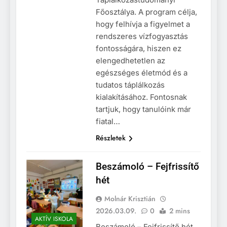
Főosztálya. A program célja,
hogy felhívja a figyelmet a
rendszeres vízfogyasztás
fontosságára, hiszen ez
elengedhetetlen az
egészséges életmód és a
tudatos táplálkozás
kialakításához. Fontosnak
tartjuk, hogy tanulóink már
fiatal…
Részletek
Beszámoló – Fejfrissítő
hét
Molnár Krisztián
2026.03.09.
0
2 mins
AKTÍV ISKOLA
Beszámoló – Fejfrissítő hét