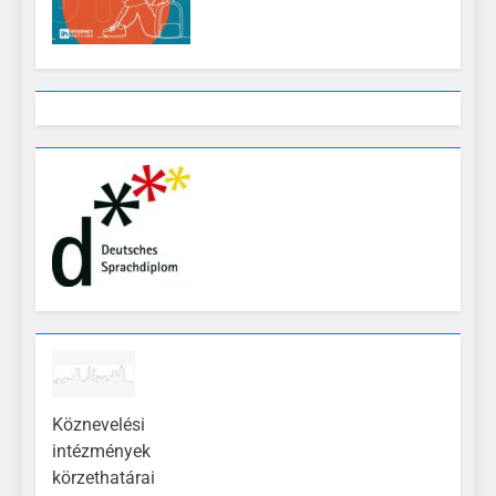
Köznevelési
intézmények
körzethatárai