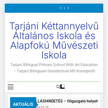
Mi
értekezletek
közétkeztetés
és
Mi
értekezletek
közétkeztetés
Kötelező
A
Ugrás
Világunk!
2026.
rendje
ajánlott
Világunk!
2026.
rendje
és
Mi
május
olvasmányok
május
ajánlott
Világunk!
a
04-
04-
olvasmányok
tartalomra
14.
14.
Tarjáni Kéttannyelvű
Általános Iskola és
Alapfokú Művészeti
Iskola
Tarjani Bilingual Primary School With Art Education
– Tarjani Bilinguale Grundschule Mit Kunstprofil
ÁLLÁSHIRDETÉS – főigazgató-helyettes
AKTUÁLIS
2026.07.10.