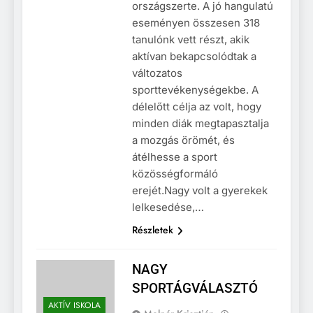
országszerte. A jó hangulatú
eseményen összesen 318
tanulónk vett részt, akik
aktívan bekapcsolódtak a
változatos
sporttevékenységekbe. A
délelőtt célja az volt, hogy
minden diák megtapasztalja
a mozgás örömét, és
átélhesse a sport
közösségformáló
erejét.Nagy volt a gyerekek
lelkesedése,…
Részletek
NAGY
SPORTÁGVÁLASZTÓ
AKTÍV ISKOLA