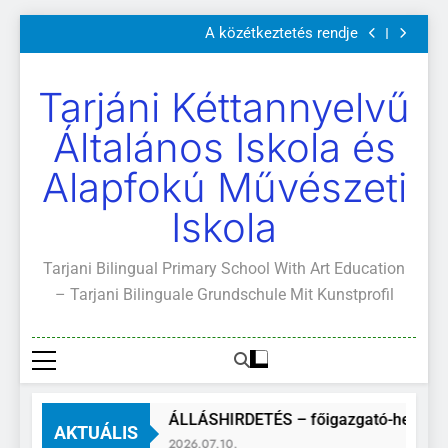
Szülői értekezletek 2026. május 04-14.
Ugrás
A közétkeztetés rendje
a
Kötelező és ajánlott olvasmányok
A Mi Világunk!
tartalomra
Szülői értekezletek 2026. május 04-14.
Tarjáni Kéttannyelvű
A közétkeztetés rendje
Kötelező és ajánlott olvasmányok
Általános Iskola és
A Mi Világunk!
Alapfokú Művészeti
Iskola
Tarjani Bilingual Primary School With Art Education
– Tarjani Bilinguale Grundschule Mit Kunstprofil
ÁLLÁSHIRDETÉS – főigazgató-helyett
AKTUÁLIS
2026.07.10.