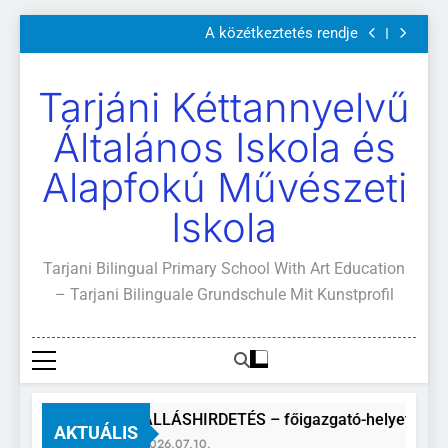
Szülői értekezletek 2026. május 04-14.
Ugrás
A közétkeztetés rendje
a
Kötelező és ajánlott olvasmányok
A Mi Világunk!
tartalomra
Szülői értekezletek 2026. május 04-14.
Tarjáni Kéttannyelvű
A közétkeztetés rendje
Kötelező és ajánlott olvasmányok
Általános Iskola és
A Mi Világunk!
Alapfokú Művészeti
Iskola
Tarjani Bilingual Primary School With Art Education
– Tarjani Bilinguale Grundschule Mit Kunstprofil
ÁLLÁSHIRDETÉS – főigazgató-helyettes
AKTUÁLIS
2026.07.10.