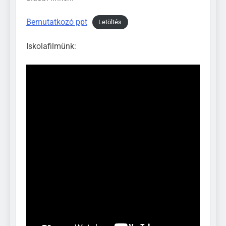
Bemutatkozó ppt
Letöltés
Iskolafilmünk: