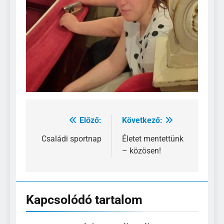
Előző:
Következő:
Bejegyzés
navigáció
Családi sportnap
Életet mentettünk
– közösen!
Kapcsolódó tartalom