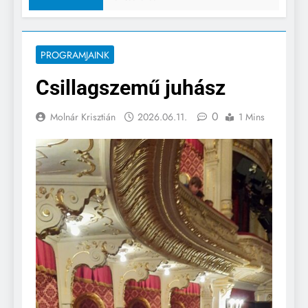
PROGRAMJAINK
Csillagszemű juhász
0
Molnár Krisztián
2026.06.11.
1 Mins