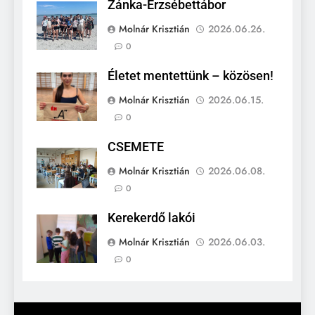
Zánka-Erzsébettábor
Molnár Krisztián
2026.06.26.
0
Életet mentettünk – közösen!
Molnár Krisztián
2026.06.15.
0
CSEMETE
Molnár Krisztián
2026.06.08.
0
Kerekerdő lakói
Molnár Krisztián
2026.06.03.
0