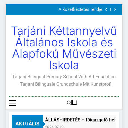
Szülői értekezletek 2026. május 04-14.
Ugrás
A közétkeztetés rendje
a
Kötelező és ajánlott olvasmányok
A Mi Világunk!
tartalomra
Szülői értekezletek 2026. május 04-14.
Tarjáni Kéttannyelvű
A közétkeztetés rendje
Kötelező és ajánlott olvasmányok
Általános Iskola és
A Mi Világunk!
Alapfokú Művészeti
Iskola
Tarjani Bilingual Primary School With Art Education
– Tarjani Bilinguale Grundschule Mit Kunstprofil
ÁLLÁSHIRDETÉS – főigazgató-helyettes
AKTUÁLIS
2026.07.10.