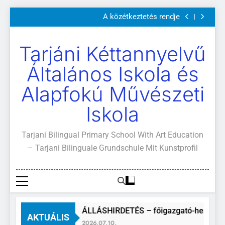
Szülői értekezletek 2026. május 04-14.
Ugrás
A közétkeztetés rendje
a
Kötelező és ajánlott olvasmányok
A Mi Világunk!
tartalomra
Szülői értekezletek 2026. május 04-14.
Tarjáni Kéttannyelvű
A közétkeztetés rendje
Kötelező és ajánlott olvasmányok
Általános Iskola és
A Mi Világunk!
Alapfokú Művészeti
Iskola
Tarjani Bilingual Primary School With Art Education
– Tarjani Bilinguale Grundschule Mit Kunstprofil
ÁLLÁSHIRDETÉS – főigazgató-helyettes
AKTUÁLIS
2026.07.10.