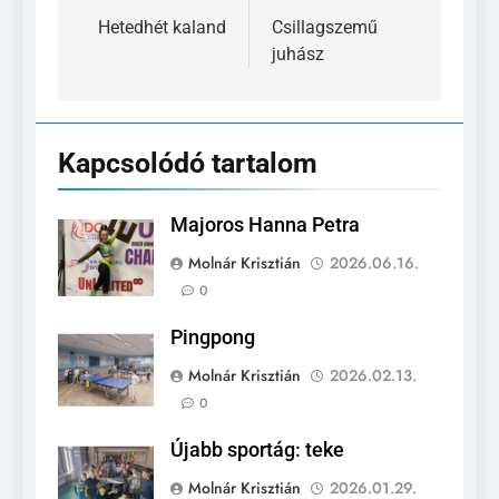
navigáció
Hetedhét kaland
Csillagszemű
juhász
Kapcsolódó tartalom
Majoros Hanna Petra
Molnár Krisztián
2026.06.16.
0
Pingpong
Molnár Krisztián
2026.02.13.
0
Újabb sportág: teke
Molnár Krisztián
2026.01.29.