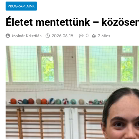
PROGRAMJAINK
Életet mentettünk – közösen
0
Molnár Krisztián
2026.06.15.
2 Mins