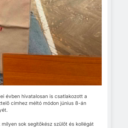
i évben hivatalosan is csatlakozott a
ztelő címhez méltó módon június 8-án
yét.
 milyen sok segítőkész szülőt és kollégát