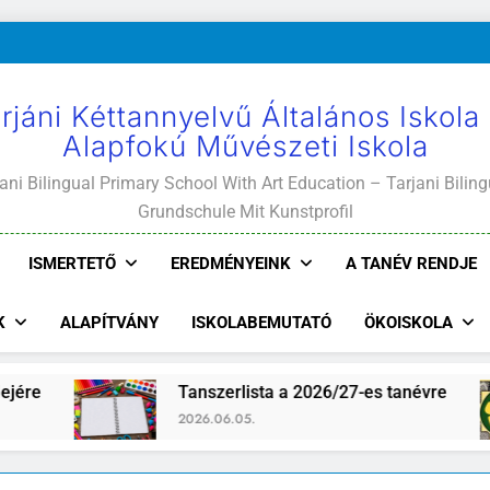
rjáni Kéttannyelvű Általános Iskola
Alapfokú Művészeti Iskola
ani Bilingual Primary School With Art Education – Tarjani Biling
Grundschule Mit Kunstprofil
ISMERTETŐ
EREDMÉNYEINK
A TANÉV RENDJE
K
ALAPÍTVÁNY
ISKOLABEMUTATÓ
ÖKOISKOLA
Tanszerlista a 2026/27-es tanévre
Iskolaújság
2026.06.05.
2026.07.24.