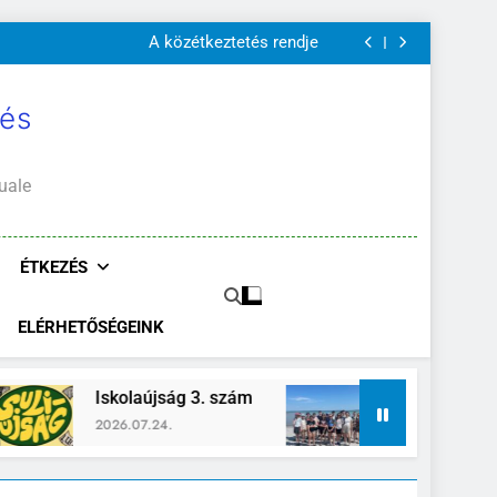
Szülői értekezletek 2026. május 04-14.
A közétkeztetés rendje
Kötelező és ajánlott olvasmányok
A Mi Világunk!
Szülői értekezletek 2026. május 04-14.
A közétkeztetés rendje
 és
Kötelező és ajánlott olvasmányok
A Mi Világunk!
uale
ÉTKEZÉS
ELÉRHETŐSÉGEINK
 3. szám
Zánka-Erzsébettábor
2026.06.26.