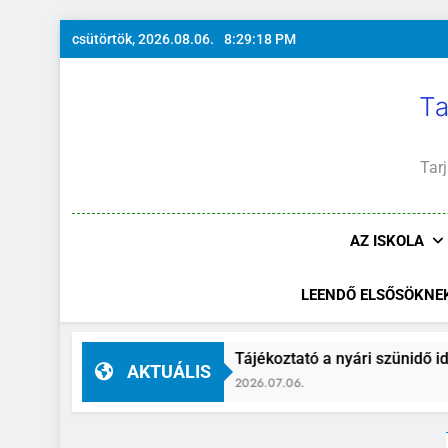
Ugrás
csütörtök, 2026.08.06.
8:29:19 PM
a
tartalomra
Ta
Tarj
AZ ISKOLA
LEENDŐ ELSŐSÖKNE
Tájékoztató a nyári szünidő idejére
AKTUÁLIS
2026.07.06.