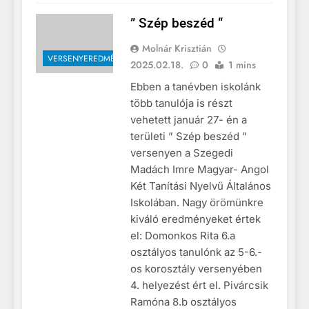
” Szép beszéd “
Molnár Krisztián
VERSENYEREDMÉNYEK
2025.02.18.
0
1 mins
Ebben a tanévben iskolánk
több tanulója is részt
vehetett január 27- én a
területi ” Szép beszéd ”
versenyen a Szegedi
Madách Imre Magyar- Angol
Két Tanítási Nyelvű Általános
Iskolában. Nagy örömünkre
kiváló eredményeket értek
el: Domonkos Rita 6.a
osztályos tanulónk az 5-6.-
os korosztály versenyében
4. helyezést ért el. Pivárcsik
Ramóna 8.b osztályos