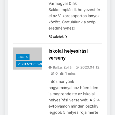
Vármegyei Diák
Sakkolimpián II. helyezést ért
el az V. korcsoportos lányok
között. Gratulálunk a szép
eredményhez!
Részletek
Iskolai helyesírási
ISKOLA
verseny
VERSENYEREDMÉNYEK
Balázs Zoltán
2023.04.12.
0
1 mins
Intézményünk
hagyományaihoz hűen idén
is megrendezte az iskolai
helyesírási versenyét. A 2-4.
évfolyamon minden osztály
legjobb 5 helyesírója mérte