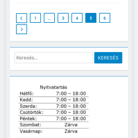
1
…
3
4
5
6
Keresés: