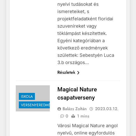
nyelvi tudásokat és
ismereteiket, s
projektfeladatként floridai
szuveníreket vagy
töklámpást készítettek.
Egyéni kategóriában a
következő eredmények
születtek: Sebestyén Luca
3.b országos…
Részletek
Magical Nature
ISKOLA
csapatverseny
VERSENYEREDMÉNYEK
Balázs Zoltán
2023.03.12.
0
1 mins
Városi Magical Nature angol
nyelvű, online egyfordulós