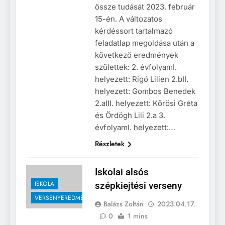
össze tudását 2023. február
15-én. A változatos
kérdéssort tartalmazó
feladatlap megoldása után a
következő eredmények
születtek: 2. évfolyamI.
helyezett: Rigó Lilien 2.bII.
helyezett: Gombos Benedek
2.aIII. helyezett: Kőrösi Gréta
és Ördögh Lili 2.a 3.
évfolyamI. helyezett:…
Részletek
Iskolai alsós
ISKOLA
szépkiejtési verseny
VERSENYEREDMÉNYEK
Balázs Zoltán
2023.04.17.
0
1 mins