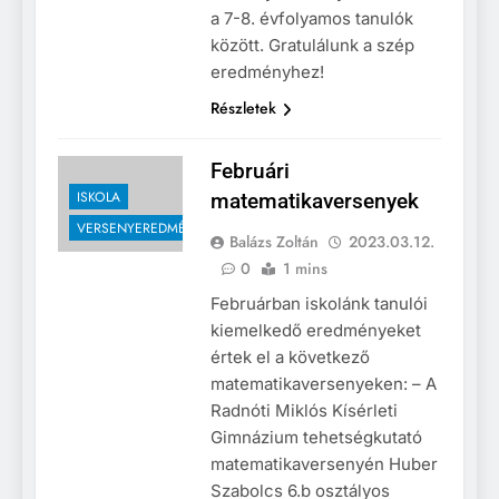
a 7-8. évfolyamos tanulók
között. Gratulálunk a szép
eredményhez!
Részletek
Februári
ISKOLA
matematikaversenyek
VERSENYEREDMÉNYEK
Balázs Zoltán
2023.03.12.
0
1 mins
Februárban iskolánk tanulói
kiemelkedő eredményeket
értek el a következő
matematikaversenyeken: – A
Radnóti Miklós Kísérleti
Gimnázium tehetségkutató
matematikaversenyén Huber
Szabolcs 6.b osztályos