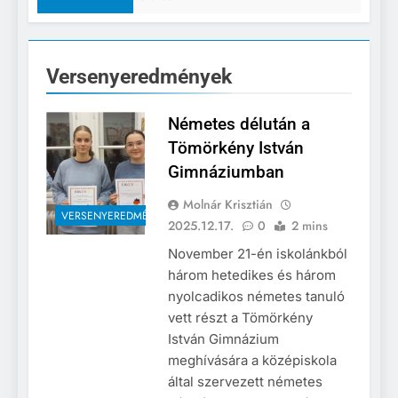
Versenyeredmények
Németes délután a
Tömörkény István
Gimnáziumban
Molnár Krisztián
VERSENYEREDMÉNYEK
2025.12.17.
0
2 mins
November 21-én iskolánkból
három hetedikes és három
nyolcadikos németes tanuló
vett részt a Tömörkény
István Gimnázium
meghívására a középiskola
által szervezett németes