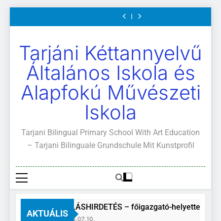
Világunk!
2026.
rendje
ajánlott
Világunk!
2026.
rendje
és
Mi
Ugrás
május
olvasmányok
május
ajánlott
Világunk!
04-
04-
olvasmányok
a
14.
14.
tartalomra
Tarjáni Kéttannyelvű
Általános Iskola és
Alapfokú Művészeti
Iskola
Tarjani Bilingual Primary School With Art Education
– Tarjani Bilinguale Grundschule Mit Kunstprofil
ÁLLÁSHIRDETÉS – főigazgató-helyettes
AKTUÁLIS
2026.07.10.