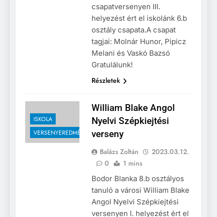
csapatversenyen III.
helyezést ért el iskolánk 6.b
osztály csapata.A csapat
tagjai: Molnár Hunor, Pipicz
Melani és Vaskó Bazsó
Gratulálunk!
Részletek
William Blake Angol
ISKOLA
Nyelvi Szépkiejtési
VERSENYEREDMÉNYEK
verseny
Balázs Zoltán
2023.03.12.
0
1 mins
Bodor Blanka 8.b osztályos
tanuló a városi William Blake
Angol Nyelvi Szépkiejtési
versenyen I. helyezést ért el