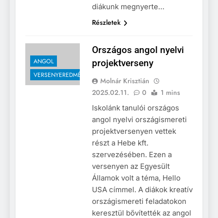
diákunk megnyerte…
Részletek
Országos angol nyelvi
ANGOL
projektverseny
VERSENYEREDMÉNYEK
Molnár Krisztián
2025.02.11.
0
1 mins
Iskolánk tanulói országos
angol nyelvi országismereti
projektversenyen vettek
részt a Hebe kft.
szervezésében. Ezen a
versenyen az Egyesült
Államok volt a téma, Hello
USA címmel. A diákok kreatív
országismereti feladatokon
keresztül bővítették az angol