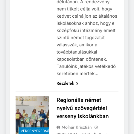
délutánon. A rendezvény
nem titkolt célja volt, hogy
kedvet csináljon az általános
iskolásoknak ahhoz, hogy e
középfokú intézmény emelt
szintű német tagozatát
válasszák, amikor a
továbbtanulásukkal
kapcsolatban döntenek.
Tanulóink játékos vetélkedő
keretében mérték…
Részletek
Regionális német
nyelvű szövegértési
verseny iskolánkban
Molnár Krisztián
VERSENYEREDMÉNYEK