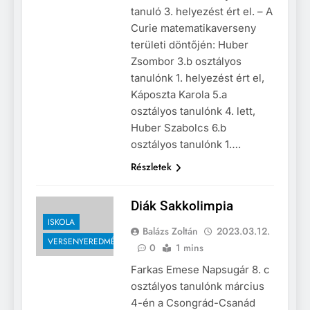
tanuló 3. helyezést ért el. – A
Curie matematikaverseny
területi döntőjén: Huber
Zsombor 3.b osztályos
tanulónk 1. helyezést ért el,
Káposzta Karola 5.a
osztályos tanulónk 4. lett,
Huber Szabolcs 6.b
osztályos tanulónk 1….
Részletek
Diák Sakkolimpia
ISKOLA
Balázs Zoltán
2023.03.12.
VERSENYEREDMÉNYEK
0
1 mins
Farkas Emese Napsugár 8. c
osztályos tanulónk március
4-én a Csongrád-Csanád