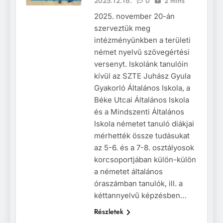
2025.12.16.
0
2 mins
2025. november 20-án
szerveztük meg
intézményünkben a területi
német nyelvű szövegértési
versenyt. Iskolánk tanulóin
kívül az SZTE Juhász Gyula
Gyakorló Általános Iskola, a
Béke Utcai Általános Iskola
és a Mindszenti Általános
Iskola németet tanuló diákjai
mérhették össze tudásukat
az 5-6. és a 7-8. osztályosok
korcsoportjában külön-külön
a németet általános
óraszámban tanulók, ill. a
kéttannyelvű képzésben…
Részletek