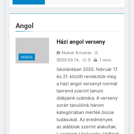
Angol
Házi angol verseny
Molnár Krisztián
ANGOL
2025.03.14.
0
1 mins
Iskolánkban 2025. február 17.
és 21. között rendeztük meg
a házi angol versenyt normál
tanrend szerint tanuló
diákjaink számára. A verseny
során tanulóink három
kategóriában mérték össze
tudásukat. Az eredmények
az alábbiak szerint alakultak:
I. csoport: I.helyezés: Volford