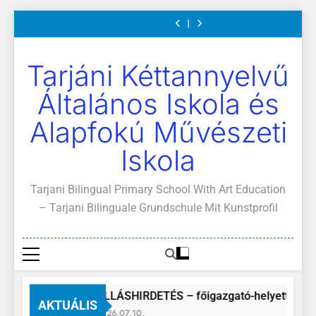
Mi
értekezletek
közétkeztetés
és
Mi
értekezletek
közétkeztetés
Kötelező
A
Ugrás
Világunk!
2026.
rendje
ajánlott
Világunk!
2026.
rendje
és
Mi
május
olvasmányok
május
ajánlott
Világunk!
a
04-
04-
olvasmányok
tartalomra
14.
14.
Tarjáni Kéttannyelvű
Általános Iskola és
Alapfokú Művészeti
Iskola
Tarjani Bilingual Primary School With Art Education
– Tarjani Bilinguale Grundschule Mit Kunstprofil
ÁLLÁSHIRDETÉS – főigazgató-helyettes
AKTUÁLIS
2026.07.10.