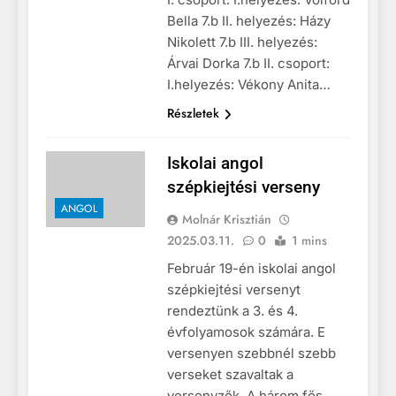
Bella 7.b II. helyezés: Házy
Nikolett 7.b III. helyezés:
Árvai Dorka 7.b II. csoport:
I.helyezés: Vékony Anita…
Részletek
Iskolai angol
szépkiejtési verseny
ANGOL
Molnár Krisztián
2025.03.11.
0
1 mins
Február 19-én iskolai angol
szépkiejtési versenyt
rendeztünk a 3. és 4.
évfolyamosok számára. E
versenyen szebbnél szebb
verseket szavaltak a
versenyzők. A három fős