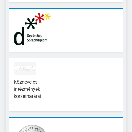
Köznevelési
intézmények
körzethatárai