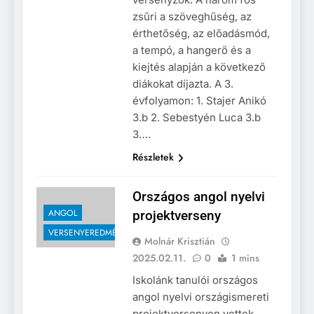
zsűri a szöveghűség, az
érthetőség, az előadásmód,
a tempó, a hangerő és a
kiejtés alapján a következő
diákokat díjazta. A 3.
évfolyamon: 1. Stajer Anikó
3.b 2. Sebestyén Luca 3.b
3….
Részletek
Országos angol nyelvi
ANGOL
projektverseny
VERSENYEREDMÉNYEK
Molnár Krisztián
2025.02.11.
0
1 mins
Iskolánk tanulói országos
angol nyelvi országismereti
projektversenyen vettek