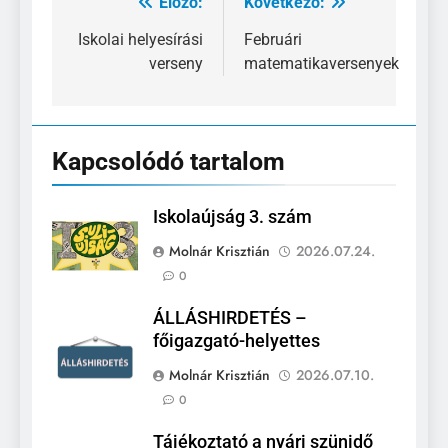
Előző:
Következő:
Bejegyzés
navigáció
Iskolai helyesírási
Februári
verseny
matematikaversenyek
Kapcsolódó tartalom
Iskolaújság 3. szám
Molnár Krisztián
2026.07.24.
0
ÁLLÁSHIRDETÉS –
főigazgató-helyettes
Molnár Krisztián
2026.07.10.
0
Tájékoztató a nyári szünidő