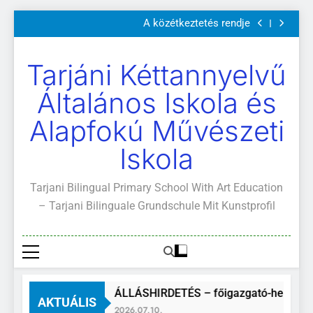
Szülői értekezletek 2026. május 04-14.
Ugrás
A közétkeztetés rendje
a
Kötelező és ajánlott olvasmányok
A Mi Világunk!
tartalomra
Szülői értekezletek 2026. május 04-14.
Tarjáni Kéttannyelvű
A közétkeztetés rendje
Kötelező és ajánlott olvasmányok
Általános Iskola és
A Mi Világunk!
Alapfokú Művészeti
Iskola
Tarjani Bilingual Primary School With Art Education
– Tarjani Bilinguale Grundschule Mit Kunstprofil
ÁLLÁSHIRDETÉS – főigazgató-helyette
AKTUÁLIS
2026.07.10.