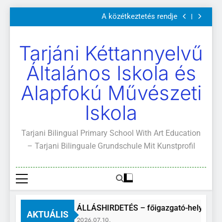
Szülői értekezletek 2026. május 04-14.
Ugrás
A közétkeztetés rendje
a
Kötelező és ajánlott olvasmányok
A Mi Világunk!
tartalomra
Szülői értekezletek 2026. május 04-14.
Tarjáni Kéttannyelvű
A közétkeztetés rendje
Kötelező és ajánlott olvasmányok
Általános Iskola és
A Mi Világunk!
Alapfokú Művészeti
Iskola
Tarjani Bilingual Primary School With Art Education
– Tarjani Bilinguale Grundschule Mit Kunstprofil
ÁLLÁSHIRDETÉS – főigazgató-helyettes
AKTUÁLIS
2026.07.10.