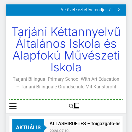
Szülői értekezletek 2026. május 04-14.
Ugrás
A közétkeztetés rendje
a
Kötelező és ajánlott olvasmányok
A Mi Világunk!
tartalomra
Szülői értekezletek 2026. május 04-14.
Tarjáni Kéttannyelvű
A közétkeztetés rendje
Kötelező és ajánlott olvasmányok
Általános Iskola és
A Mi Világunk!
Alapfokú Művészeti
Iskola
Tarjani Bilingual Primary School With Art Education
– Tarjani Bilinguale Grundschule Mit Kunstprofil
ÁLLÁSHIRDETÉS – főigazgató-helyette
AKTUÁLIS
2026.07.10.