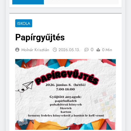
ISKOLA
Papírgyűjtés
0
Molnár Krisztián
2026.05.13.
0 Min