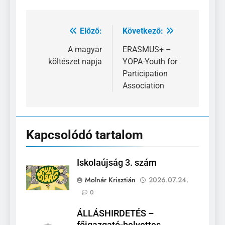
Előző:
Következő:
Bejegyzés
navigáció
A magyar
ERASMUS+ –
költészet napja
YOPA-Youth for
Participation
Association
Kapcsolódó tartalom
Iskolaújság 3. szám
Molnár Krisztián
2026.07.24.
0
ÁLLÁSHIRDETÉS –