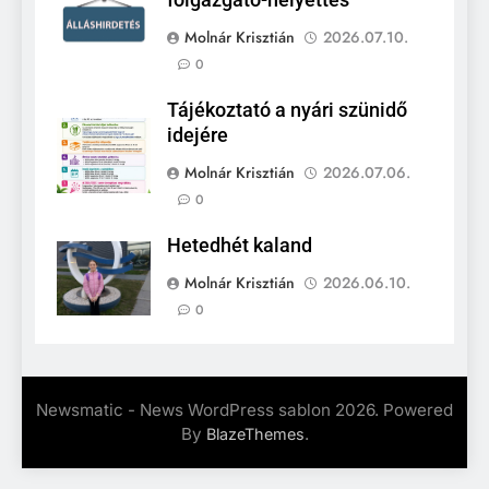
főigazgató-helyettes
Molnár Krisztián
2026.07.10.
0
Tájékoztató a nyári szünidő
idejére
Molnár Krisztián
2026.07.06.
0
Hetedhét kaland
Molnár Krisztián
2026.06.10.
0
Newsmatic - News WordPress sablon 2026. Powered
By
.
BlazeThemes