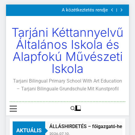
Szülői értekezletek 2026. május 04-14.
Ugrás
A közétkeztetés rendje
a
Kötelező és ajánlott olvasmányok
A Mi Világunk!
tartalomra
Szülői értekezletek 2026. május 04-14.
Tarjáni Kéttannyelvű
A közétkeztetés rendje
Kötelező és ajánlott olvasmányok
Általános Iskola és
A Mi Világunk!
Alapfokú Művészeti
Iskola
Tarjani Bilingual Primary School With Art Education
– Tarjani Bilinguale Grundschule Mit Kunstprofil
ÁLLÁSHIRDETÉS – főigazgató-helyette
AKTUÁLIS
2026.07.10.