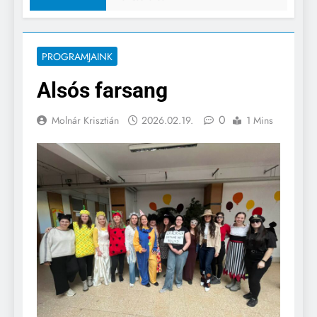
PROGRAMJAINK
Alsós farsang
0
Molnár Krisztián
2026.02.19.
1 Mins