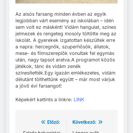
Az alsós farsang minden évben az egyik
legjobban várt esemény az iskolában – idén
sem volt ez másként! Vidám hangulat, színes
jelmezek és rengeteg mosoly töltötte meg az
iskolát. A gyerekek izgatottan készültek erre
a napra: hercegnők, szuperhősök, állatok,
mese- és filmszereplők vonultak fel egymás
után, nagy tapsot aratva.A programot közös
játékok, tánc és vidám zenék
színesítették.Egy igazán emlékezetes, vidám
délutánt tölthettünk együtt – már most várjuk
a jövő évi farsangot!
Képekért kattints a linkre:
LINK
Előző:
Következő:
Bejegyzés