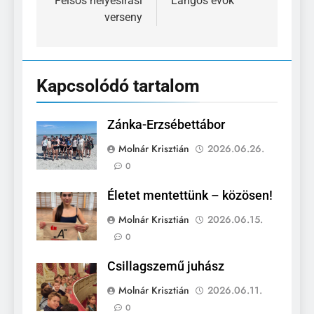
navigáció
Felsős helyesírási
Lángos evők
verseny
Kapcsolódó tartalom
Zánka-Erzsébettábor
Molnár Krisztián
2026.06.26.
0
Életet mentettünk – közösen!
Molnár Krisztián
2026.06.15.
0
Csillagszemű juhász
Molnár Krisztián
2026.06.11.
0