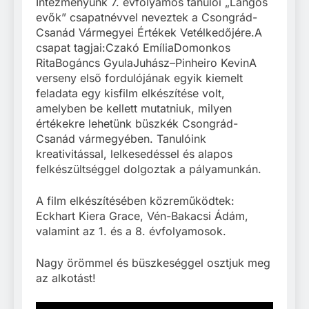
Intézményünk 7. évfolyamos tanulói „Lángos
evők” csapatnévvel neveztek a Csongrád-
Csanád Vármegyei Értékek Vetélkedőjére.A
csapat tagjai:Czakó EmíliaDomonkos
RitaBogáncs GyulaJuhász–Pinheiro KevinA
verseny első fordulójának egyik kiemelt
feladata egy kisfilm elkészítése volt,
amelyben be kellett mutatniuk, milyen
értékekre lehetünk büszkék Csongrád-
Csanád vármegyében. Tanulóink
kreativitással, lelkesedéssel és alapos
felkészültséggel dolgoztak a pályamunkán.
A film elkészítésében közreműködtek:
Eckhart Kiera Grace, Vén-Bakacsi Ádám,
valamint az 1. és a 8. évfolyamosok.
Nagy örömmel és büszkeséggel osztjuk meg
az alkotást!