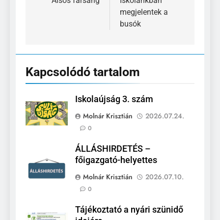
navigáció
Alsós farsang
Iskolánkban
megjelentek a
busók
Kapcsolódó tartalom
Iskolaújság 3. szám
Molnár Krisztián
2026.07.24.
0
ÁLLÁSHIRDETÉS –
főigazgató-helyettes
Molnár Krisztián
2026.07.10.
0
Tájékoztató a nyári szünidő