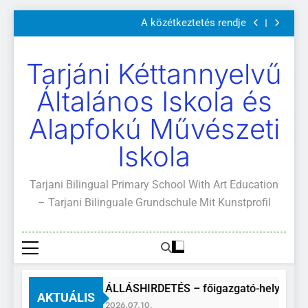
Szülői értekezletek 2026. május 04-14.
Ugrás
A közétkeztetés rendje
a
Kötelező és ajánlott olvasmányok
A Mi Világunk!
tartalomra
Szülői értekezletek 2026. május 04-14.
Tarjáni Kéttannyelvű
A közétkeztetés rendje
Kötelező és ajánlott olvasmányok
Általános Iskola és
A Mi Világunk!
Alapfokú Művészeti
Iskola
Tarjani Bilingual Primary School With Art Education
– Tarjani Bilinguale Grundschule Mit Kunstprofil
ÁLLÁSHIRDETÉS – főigazgató-helyettes
AKTUÁLIS
2026.07.10.