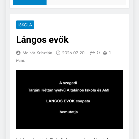
ISKOLA
Lángos evők
0
Molnár Krisztián
2026.02.20.
1
Mins