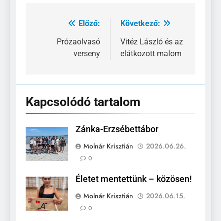
Előző:
Következő:
Bejegyzés
navigáció
Prózaolvasó
Vitéz László és az
verseny
elátkozott malom
Kapcsolódó tartalom
Zánka-Erzsébettábor
Molnár Krisztián
2026.06.26.
0
Életet mentettünk – közösen!
Molnár Krisztián
2026.06.15.
0