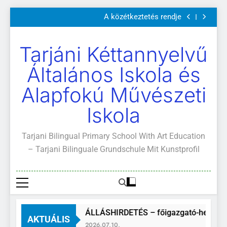
Szülői értekezletek 2026. május 04-14.
Ugrás
A közétkeztetés rendje
a
Kötelező és ajánlott olvasmányok
A Mi Világunk!
tartalomra
Szülői értekezletek 2026. május 04-14.
Tarjáni Kéttannyelvű
A közétkeztetés rendje
Kötelező és ajánlott olvasmányok
Általános Iskola és
A Mi Világunk!
Alapfokú Művészeti
Iskola
Tarjani Bilingual Primary School With Art Education
– Tarjani Bilinguale Grundschule Mit Kunstprofil
ÁLLÁSHIRDETÉS – főigazgató-helyette
AKTUÁLIS
2026.07.10.