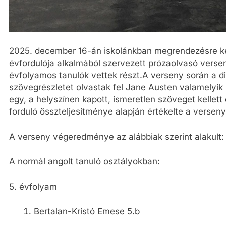
2025. december 16-án iskolánkban megrendezésre ke
évfordulója alkalmából szervezett prózaolvasó verse
évfolyamos tanulók vettek részt.A verseny során a di
szövegrészletet olvastak fel Jane Austen valamelyik
egy, a helyszínen kapott, ismeretlen szöveget kellett
forduló összteljesítménye alapján értékelte a versen
A verseny végeredménye az alábbiak szerint alakult:
A normál angolt tanuló osztályokban:
5. évfolyam
Bertalan-Kristó Emese 5.b