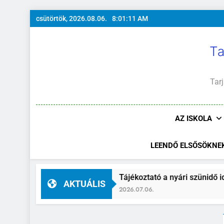
Ugrás
csütörtök, 2026.08.06.
8:01:13 AM
a
tartalomra
Ta
Tarj
AZ ISKOLA
LEENDŐ ELSŐSÖKNE
Tájékoztató a nyári szünidő idejére
T
AKTUÁLIS
2026.07.06.
2