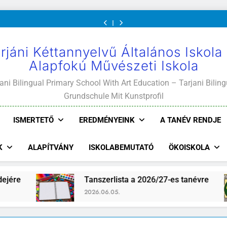
Mi
értekezletek
közétkeztetés
és
Mi
értekezletek
közétkeztetés
Kötelező
A
Világunk!
2026.
rendje
ajánlott
Világunk!
2026.
rendje
és
Mi
május
olvasmányok
május
ajánlott
Világunk!
04-
04-
olvasmányok
14.
14.
rjáni Kéttannyelvű Általános Iskola
Alapfokú Művészeti Iskola
ani Bilingual Primary School With Art Education – Tarjani Biling
Grundschule Mit Kunstprofil
ISMERTETŐ
EREDMÉNYEINK
A TANÉV RENDJE
K
ALAPÍTVÁNY
ISKOLABEMUTATÓ
ÖKOISKOLA
anszerlista a 2026/27-es tanévre
Iskolaújság
026.06.05.
2026.07.24.