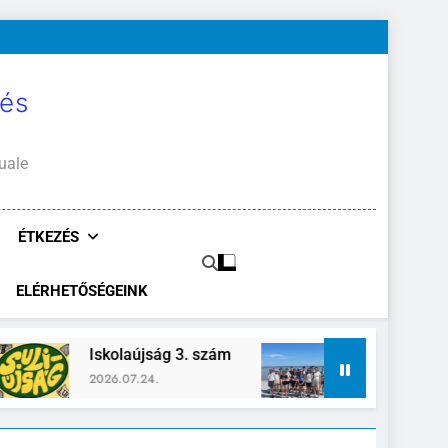
 és
uale
ÉTKEZÉS
ELÉRHETŐSÉGEINK
 3. szám
Zánka-Erzsébettábor
2026.06.26.