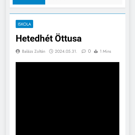
ISKOLA
Hetedhét Öttusa
0
Balázs Zoltán
2024.05.31.
1 Mins