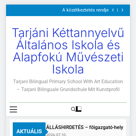
Szülői értekezletek 2026. május 04-14.
Ugrás
A közétkeztetés rendje
a
Kötelező és ajánlott olvasmányok
A Mi Világunk!
tartalomra
Szülői értekezletek 2026. május 04-14.
Tarjáni Kéttannyelvű
A közétkeztetés rendje
Kötelező és ajánlott olvasmányok
Általános Iskola és
A Mi Világunk!
Alapfokú Művészeti
Iskola
Tarjani Bilingual Primary School With Art Education
– Tarjani Bilinguale Grundschule Mit Kunstprofil
ÁLLÁSHIRDETÉS – főigazgató-helyettes
AKTUÁLIS
2026.07.10.