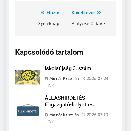
Előző:
Következő:
Bejegyzés
navigáció
Gyereknap
Pintyőke Cirkusz
Kapcsolódó tartalom
Iskolaújság 3. szám
Molnár Krisztián
2026.07.24.
0
ÁLLÁSHIRDETÉS –
főigazgató-helyettes
Molnár Krisztián
2026.07.10.
0