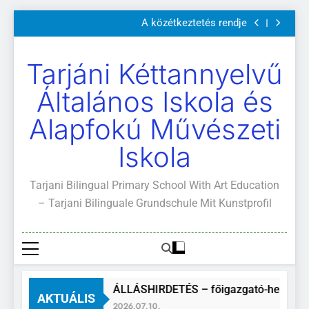
Szülői értekezletek 2026. május 04-14.
Ugrás
A közétkeztetés rendje
a
Kötelező és ajánlott olvasmányok
A Mi Világunk!
tartalomra
Szülői értekezletek 2026. május 04-14.
Tarjáni Kéttannyelvű
A közétkeztetés rendje
Kötelező és ajánlott olvasmányok
Általános Iskola és
A Mi Világunk!
Alapfokú Művészeti
Iskola
Tarjani Bilingual Primary School With Art Education
– Tarjani Bilinguale Grundschule Mit Kunstprofil
ÁLLÁSHIRDETÉS – főigazgató-helyettes
AKTUÁLIS
2026.07.10.