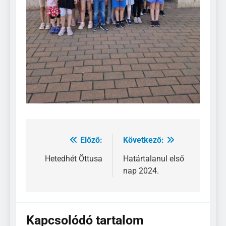
Előző:
Következő:
Bejegyzés
navigáció
Hetedhét Öttusa
Határtalanul első
nap 2024.
Kapcsolódó tartalom