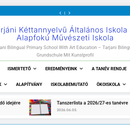
Mi
értekezletek
közétkeztetés
és
Mi
értekezletek
közétkeztetés
Kötelező
A
Világunk!
2026.
rendje
ajánlott
Világunk!
2026.
rendje
és
Mi
május
olvasmányok
május
ajánlott
Világunk!
04-
04-
olvasmányok
14.
14.
rjáni Kéttannyelvű Általános Iskola
Alapfokú Művészeti Iskola
ani Bilingual Primary School With Art Education – Tarjani Biling
Grundschule Mit Kunstprofil
ISMERTETŐ
EREDMÉNYEINK
A TANÉV RENDJE
K
ALAPÍTVÁNY
ISKOLABEMUTATÓ
ÖKOISKOLA
zerlista a 2026/27-es tanévre
Iskolaújság 3. 
06.05.
2026.07.24.