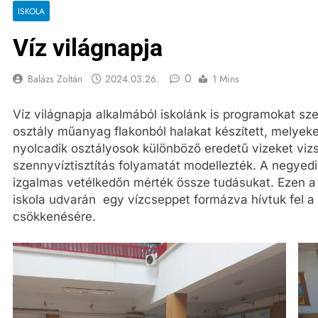
ISKOLA
Víz világnapja
0
Balázs Zoltán
2024.03.26.
1 Mins
Víz világnapja alkalmából iskolánk is programokat sze
osztály műanyag flakonból halakat készített, melyeket 
nyolcadik osztályosok különböző eredetű vizeket vizsgá
szennyvíztisztítás folyamatát modellezték. A negyedi
izgalmas vetélkedőn mérték össze tudásukat. Ezen a
iskola udvarán egy vízcseppet formázva hívtuk fel a f
csökkenésére.