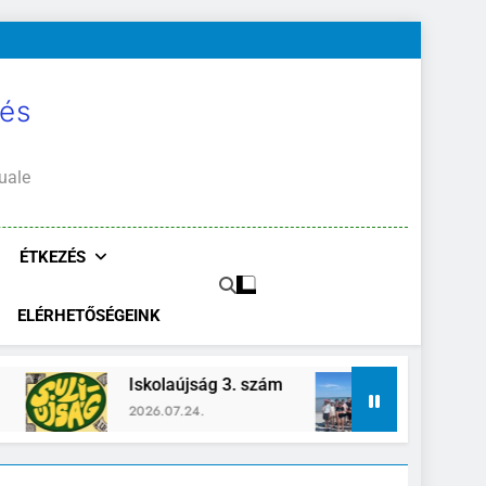
 és
uale
ÉTKEZÉS
ELÉRHETŐSÉGEINK
szám
Zánka-Erzsébettábor
KE
2026.06.26.
20