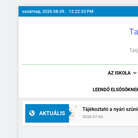
Ugrás
vasárnap, 2026.08.09.
12:22:35 PM
a
tartalomra
Ta
Tarj
AZ ISKOLA
LEENDŐ ELSŐSÖKNE
Tájékoztató a nyári szünidő idejére
Tans
AKTUÁLIS
2026.07.06.
2026.