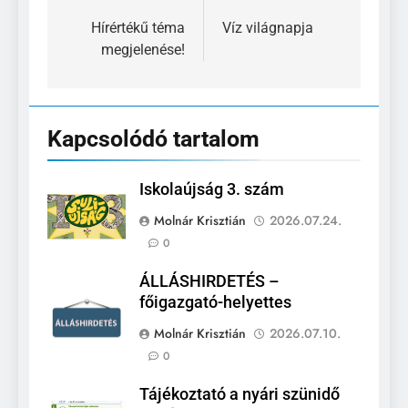
navigáció
Hírértékű téma
Víz világnapja
megjelenése!
Kapcsolódó tartalom
Iskolaújság 3. szám
Molnár Krisztián
2026.07.24.
0
ÁLLÁSHIRDETÉS –
főigazgató-helyettes
Molnár Krisztián
2026.07.10.
0
Tájékoztató a nyári szünidő