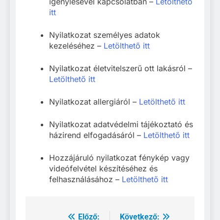
igénylésével kapcsolatban –
Letölthető
itt
Nyilatkozat személyes adatok
kezeléséhez –
Letölthető itt
Nyilatkozat életvitelszerű ott lakásról –
Letölthető itt
Nyilatkozat allergiáról –
Letölthető itt
Nyilatkozat adatvédelmi tájékoztató és
házirend elfogadásáról –
Letölthető itt
Hozzájáruló nyilatkozat fénykép vagy
videófelvétel készítéséhez és
felhasználásához –
Letölthető itt
Előző:
Következő:
Bejegyzés