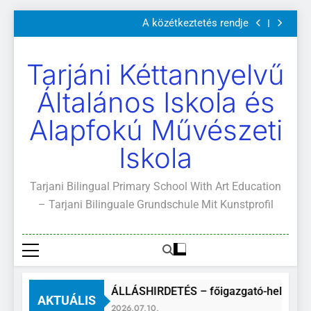
Szülői értekezletek 2026. május 04-14.
Ugrás
A közétkeztetés rendje
a
Kötelező és ajánlott olvasmányok
A Mi Világunk!
tartalomra
Szülői értekezletek 2026. május 04-14.
Tarjáni Kéttannyelvű
A közétkeztetés rendje
Kötelező és ajánlott olvasmányok
Általános Iskola és
A Mi Világunk!
Alapfokú Művészeti
Iskola
Tarjani Bilingual Primary School With Art Education
– Tarjani Bilinguale Grundschule Mit Kunstprofil
ÁLLÁSHIRDETÉS – főigazgató-helyettes
AKTUÁLIS
2026.07.10.