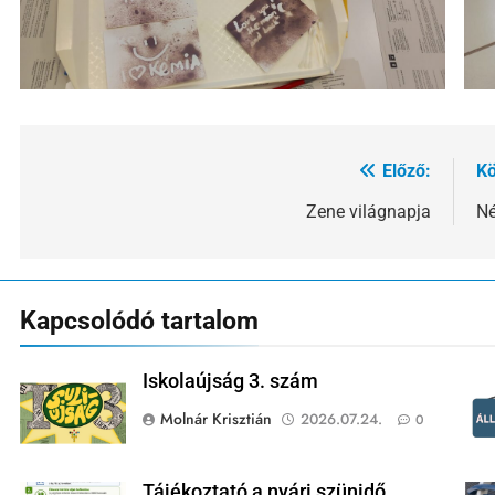
Előző:
Kö
Bejegyzés
navigáció
Zene világnapja
Né
Kapcsolódó tartalom
Iskolaújság 3. szám
Molnár Krisztián
2026.07.24.
0
Tájékoztató a nyári szünidő