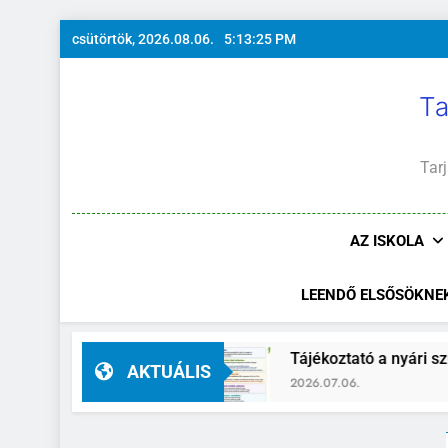
Ugrás
csütörtök, 2026.08.06.
5:13:26 PM
a
tartalomra
Ta
Tarj
AZ ISKOLA
LEENDŐ ELSŐSÖKNE
lyettes
Tájékoztató a nyári szünidő idejére
AKTUÁLIS
2026.07.06.