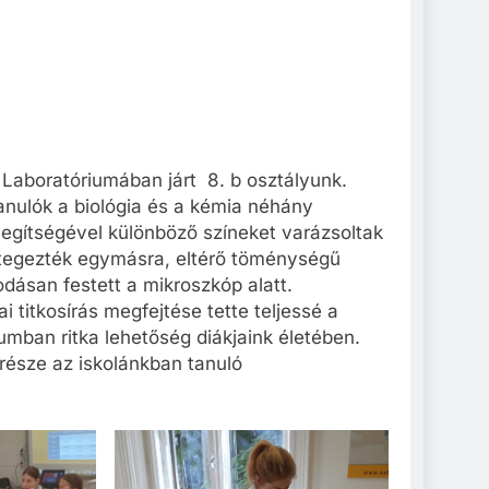
aboratóriumában járt 8. b osztályunk.
tanulók a biológia és a kémia néhány
segítségével különböző színeket varázsoltak
étegezték egymásra, eltérő töménységű
dásan festett a mikroszkóp alatt.
itkosírás megfejtése tette teljessé a
iumban ritka lehetőség diákjaink életében.
része az iskolánkban tanuló