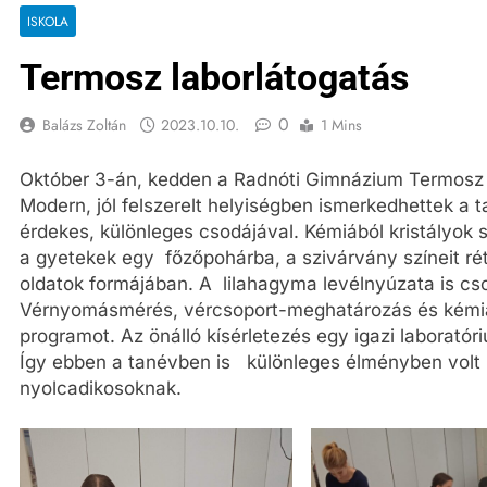
ISKOLA
Termosz laborlátogatás
0
Balázs Zoltán
2023.10.10.
1 Mins
Október 3-án, kedden a Radnóti Gimnázium Termosz L
Modern, jól felszerelt helyiségben ismerkedhettek a 
érdekes, különleges csodájával. Kémiából kristályok 
a gyetekek egy főzőpohárba, a szivárvány színeit r
oldatok formájában. A lilahagyma levélnyúzata is cso
Vérnyomásmérés, vércsoport-meghatározás és kémiai t
programot. Az önálló kísérletezés egy igazi laboratór
Így ebben a tanévben is különleges élményben volt 
nyolcadikosoknak.