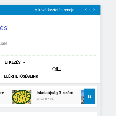
A Mi Világunk!
Szülői értekezletek 2026. május 04-14.
A közétkeztetés rendje
Kötelező és ajánlott olvasmányok
A Mi Világunk!
Szülői értekezletek 2026. május 04-14.
 és
A közétkeztetés rendje
Kötelező és ajánlott olvasmányok
A Mi Világunk!
uale
ÉTKEZÉS
ELÉRHETŐSÉGEINK
Iskolaújság 3. szám
Zánka-Erzsébettábor
2026.07.24.
2026.06.26.