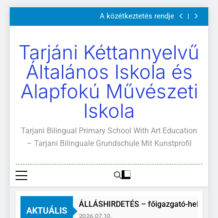
Szülői értekezletek 2026. május 04-14.
Ugrás
A közétkeztetés rendje
a
Kötelező és ajánlott olvasmányok
A Mi Világunk!
tartalomra
Szülői értekezletek 2026. május 04-14.
Tarjáni Kéttannyelvű
A közétkeztetés rendje
Kötelező és ajánlott olvasmányok
Általános Iskola és
A Mi Világunk!
Alapfokú Művészeti
Iskola
Tarjani Bilingual Primary School With Art Education
– Tarjani Bilinguale Grundschule Mit Kunstprofil
ÁLLÁSHIRDETÉS – főigazgató-helyettes
AKTUÁLIS
2026.07.10.