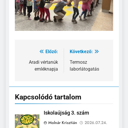
Előző:
Következő:
Bejegyzés
navigáció
Aradi vértanúk
Termosz
emléknapja
laborlátogatás
Kapcsolódó tartalom
Iskolaújság 3. szám
Molnár Krisztián
2026.07.24.