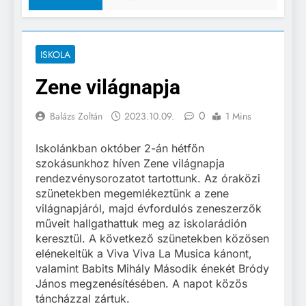
ISKOLA
Zene világnapja
0
Balázs Zoltán
2023.10.09.
1 Mins
Iskolánkban október 2-án hétfőn
szokásunkhoz híven Zene világnapja
rendezvénysorozatot tartottunk. Az óraközi
szünetekben megemlékeztünk a zene
világnapjáról, majd évfordulós zeneszerzők
műveit hallgathattuk meg az iskolarádión
keresztül. A következő szünetekben közösen
elénekeltük a Viva Viva La Musica kánont,
valamint Babits Mihály Második énekét Bródy
János megzenésítésében. A napot közös
táncházzal zártuk.