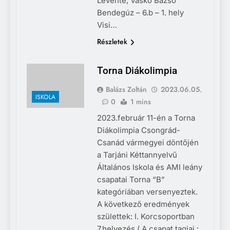
Levente, Vaskó Bazsó
Bendegúz – 6.b – 1. hely
Visi…
Részletek
Torna Diákolimpia
Balázs Zoltán
2023.06.05.
ISKOLA
0
1 mins
2023.február 11-én a Torna
Diákolimpia Csongrád-
Csanád vármegyei döntőjén
a Tarjáni Kéttannyelvű
Általános Iskola és AMI leány
csapatai Torna “B”
kategóriában versenyeztek.
A következő eredmények
születtek: I. Korcsoportban
7.helyezés ( A csapat tagjai :