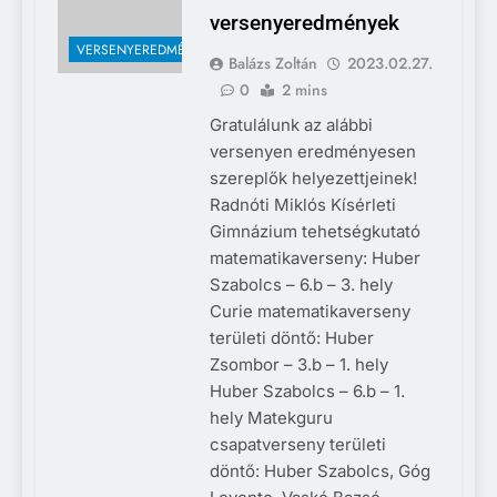
versenyeredmények
VERSENYEREDMÉNYEK
Balázs Zoltán
2023.02.27.
0
2 mins
Gratulálunk az alábbi
versenyen eredményesen
szereplők helyezettjeinek!
Radnóti Miklós Kísérleti
Gimnázium tehetségkutató
matematikaverseny: Huber
Szabolcs – 6.b – 3. hely
Curie matematikaverseny
területi döntő: Huber
Zsombor – 3.b – 1. hely
Huber Szabolcs – 6.b – 1.
hely Matekguru
csapatverseny területi
döntő: Huber Szabolcs, Góg