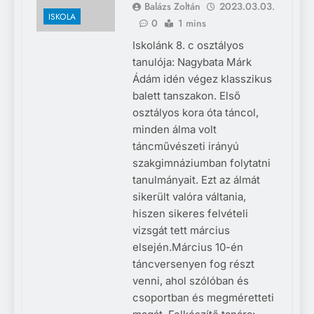
Balázs Zoltán
2023.03.03.
ISKOLA
0
1 mins
Iskolánk 8. c osztályos
tanulója: Nagybata Márk
Ádám idén végez klasszikus
balett tanszakon. Első
osztályos kora óta táncol,
minden álma volt
táncművészeti irányú
szakgimnáziumban folytatni
tanulmányait. Ezt az álmát
sikerült valóra váltania,
hiszen sikeres felvételi
vizsgát tett március
elsején.Március 10-én
táncversenyen fog részt
venni, ahol szólóban és
csoportban és megméretteti