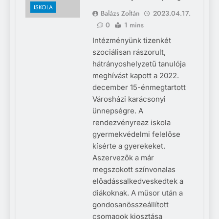
ISKOLA
Balázs Zoltán
2023.04.17.
0
1 mins
Intézményünk tizenkét
szociálisan rászorult,
hátrányoshelyzetű tanulója
meghívást kapott a 2022.
december 15-énmegtartott
Városházi karácsonyi
ünnepségre. A
rendezvényreaz iskola
gyermekvédelmi felelőse
kísérte a gyerekeket.
Aszervezők a már
megszokott színvonalas
előadássalkedveskedtek a
diákoknak. A műsor után a
gondosanösszeállított
csomagok kiosztása