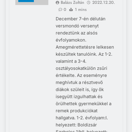
Balázs Zoltán
2022.12.20.
0
1 mins
December 7-én délután
versmondó versenyt
rendeztünk az alsós
évfolyamokon.
Amegmérettetésre lelkesen
készültek tanulóink. Az 1-2.
valamint a 3-4.
osztályosokatkülön zsűri
értékelte. Az eseményre
meghívtuk a résztvevő
diákok szüleit is, így ők
isegyütt izgulhattak és
örülhettek gyermekükkel a
remek produkciókat
hallgatva. 1-2. évfolyam:I.
helyezett: Boldizsár
Szabolcs 1/bII. helyezett: