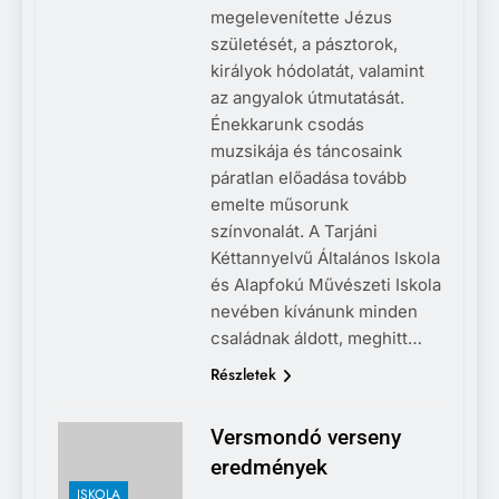
megelevenítette Jézus
születését, a pásztorok,
királyok hódolatát, valamint
az angyalok útmutatását.
Énekkarunk csodás
muzsikája és táncosaink
páratlan előadása tovább
emelte műsorunk
színvonalát. A Tarjáni
Kéttannyelvű Általános Iskola
és Alapfokú Művészeti Iskola
nevében kívánunk minden
családnak áldott, meghitt…
Részletek
Versmondó verseny
eredmények
ISKOLA