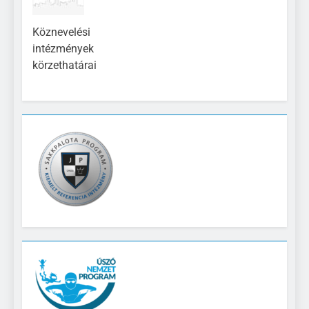
Köznevelési
intézmények
körzethatárai