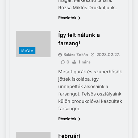
magát. Felkészítő tanára:
Rózsa Miklós.Drukkoljunk…
Részletek
Így telt nálunk a
farsang!
ISKOLA
Balázs Zoltán
2023.02.27.
0
1 mins
Mesefigurák és szuperhősök
jöttek iskolába, így
ünnepelték alsósaink a
farsangot. Felsős osztályaink
külön produkcióval készültek
farsangra.
Részletek
Februári