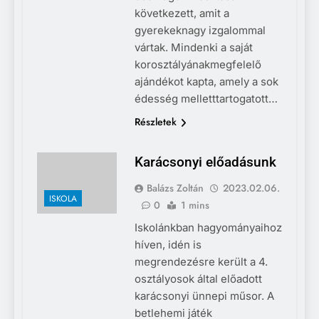
következett, amit a
gyerekeknagy izgalommal
vártak. Mindenki a saját
korosztályánakmegfelelő
ajándékot kapta, amely a sok
édesség melletttartogatott…
Részletek
Karácsonyi előadásunk
Balázs Zoltán
2023.02.06.
ISKOLA
0
1 mins
Iskolánkban hagyományaihoz
híven, idén is
megrendezésre került a 4.
osztályosok által előadott
karácsonyi ünnepi műsor. A
betlehemi játék