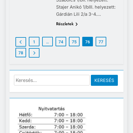
Stajer Anikó 1/bIII. helyezett:
Gárdián Lili 2/a 3-4….
Részletek
1
…
74
75
76
77
78
Keresés: