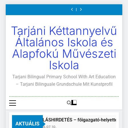
Mi
értekezletek
közétkeztetés
és
Mi
értekezletek
közétkeztetés
Kötelező
A
Világunk!
2026.
rendje
ajánlott
Világunk!
2026.
rendje
és
Mi
Ugrás
május
olvasmányok
május
ajánlott
Világunk!
a
04-
04-
olvasmányok
14.
14.
tartalomra
Tarjáni Kéttannyelvű
Általános Iskola és
Alapfokú Művészeti
Iskola
Tarjani Bilingual Primary School With Art Education
– Tarjani Bilinguale Grundschule Mit Kunstprofil
ÁLLÁSHIRDETÉS – főigazgató-helyettes
AKTUÁLIS
2026.07.10.