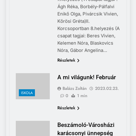
Ágh Réka, Borbély-Pálfalvi
Enikő Olga, Pivárcsik Vivien,
Kőrösi Gréta)II.
Korcsoportban 8.helyezés (A
csapat tagjai: Beres Vivien,
Kelemen Nóra, Blaskovics
Nóra, Gábor Angelina…
Részletek
A mi világunk! Február
Balázs Zoltán
2023.02.23.
ISKOLA
0
1 min
Részletek
Beszámoló-Városházi
karácsonyi ünnepség