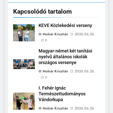
Kapcsolódó tartalom
KEVE Közlekedési verseny
Molnár Krisztián
2026.06.26.
0
Magyar-német két tanítási
nyelvű általános iskolák
országos versenye
Molnár Krisztián
2026.06.26.
0
I. Fehér Ignác
Természettudományos
Vándorkupa
Molnár Krisztián
2026.06.26.