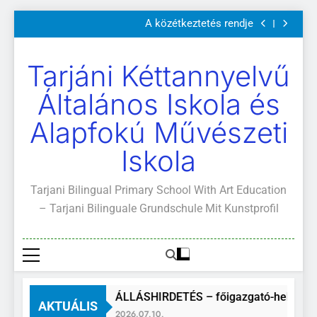
Szülői értekezletek 2026. május 04-14.
Ugrás
A közétkeztetés rendje
a
Kötelező és ajánlott olvasmányok
A Mi Világunk!
tartalomra
Szülői értekezletek 2026. május 04-14.
Tarjáni Kéttannyelvű
A közétkeztetés rendje
Kötelező és ajánlott olvasmányok
Általános Iskola és
A Mi Világunk!
Alapfokú Művészeti
Iskola
Tarjani Bilingual Primary School With Art Education
– Tarjani Bilinguale Grundschule Mit Kunstprofil
ÁLLÁSHIRDETÉS – főigazgató-helyettes
AKTUÁLIS
2026.07.10.