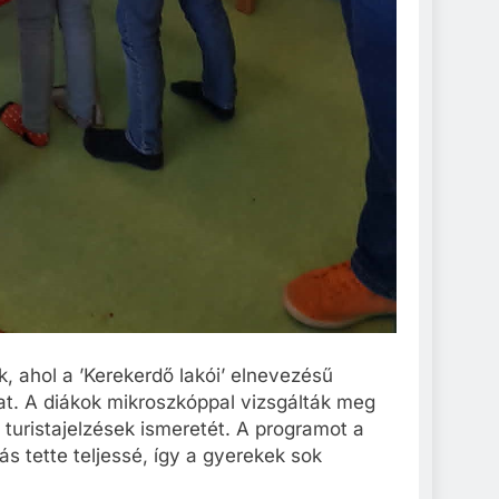
k, ahol a ’Kerekerdő lakói’ elnevezésű
at. A diákok mikroszkóppal vizsgálták meg
a turistajelzések ismeretét. A programot a
ás tette teljessé, így a gyerekek sok