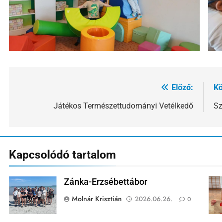
Előző:
Kö
Bejegyzés
navigáció
Játékos Természettudományi Vetélkedő
Sz
Kapcsolódó tartalom
Zánka-Erzsébettábor
Molnár Krisztián
2026.06.26.
0