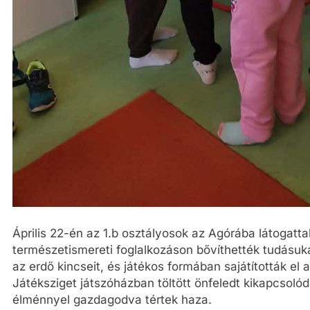
Április 22-én az 1.b osztályosok az Agórába látogatta
természetismereti foglalkozáson bővíthették tudásuk
az erdő kincseit, és játékos formában sajátították el 
Játéksziget játszóházban töltött önfeledt kikapcsolód
élménnyel gazdagodva tértek haza.