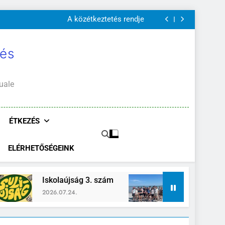
A Mi Világunk!
Szülői értekezletek 2026. május 04-14.
A közétkeztetés rendje
Kötelező és ajánlott olvasmányok
A Mi Világunk!
Szülői értekezletek 2026. május 04-14.
 és
A közétkeztetés rendje
Kötelező és ajánlott olvasmányok
A Mi Világunk!
uale
ÉTKEZÉS
ELÉRHETŐSÉGEINK
kolaújság 3. szám
Zánka-Erzsébettábor
26.07.24.
2026.06.26.