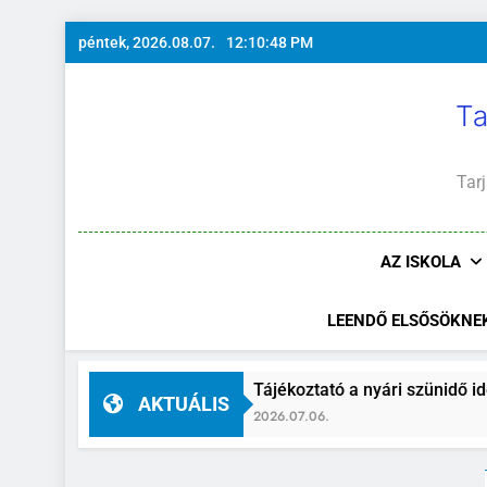
Ugrás
péntek, 2026.08.07.
12:10:49 PM
a
tartalomra
Ta
Tarj
AZ ISKOLA
LEENDŐ ELSŐSÖKNE
s
Tájékoztató a nyári szünidő idejére
AKTUÁLIS
2026.07.06.