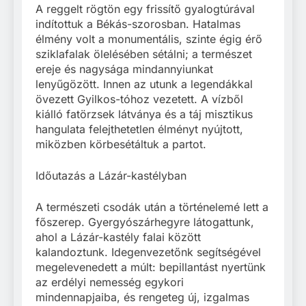
A reggelt rögtön egy frissítő gyalogtúrával
indítottuk a Békás-szorosban. Hatalmas
élmény volt a monumentális, szinte égig érő
sziklafalak ölelésében sétálni; a természet
ereje és nagysága mindannyiunkat
lenyűgözött. Innen az utunk a legendákkal
övezett Gyilkos-tóhoz vezetett. A vízből
kiálló fatörzsek látványa és a táj misztikus
hangulata felejthetetlen élményt nyújtott,
miközben körbesétáltuk a partot.
Időutazás a Lázár-kastélyban
A természeti csodák után a történelemé lett a
főszerep. Gyergyószárhegyre látogattunk,
ahol a Lázár-kastély falai között
kalandoztunk. Idegenvezetőnk segítségével
megelevenedett a múlt: bepillantást nyertünk
az erdélyi nemesség egykori
mindennapjaiba, és rengeteg új, izgalmas