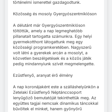
történelmi ismerettel gazdagodtunk.
Közösség és mosoly Gyergyószentmiklóson
A délutánt már Gyergyószentmiklóson
töltöttük, amely a nap legmeghatóbb
pillanatait tartogatta számunkra. Egy helyi
gyermekotthont látogattunk meg egy
közösségi programkeretében. Nagyszerű
volt látni a gyerekek arcán a mosolyt, a
közvetlen beszélgetések és a közös játék
pedig mindannyiunk szívét megmelengette.
Ezüstfenyő, aranyat érő élmény
A nap koronájaként este a szálláshelyünkön a
Zetelaki Ezüstfenyő Néptánccsoport
lenyűgöző bemutatóját tekinthettük meg. Az
együttes tagjai nemcsak dinamikus táncokkal
bűvöltek el minket, hanem gyönyörű