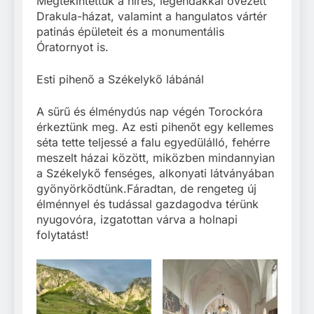
Megtekintettük a híres, legendákkal övezett
Drakula-házat, valamint a hangulatos vártér
patinás épületeit és a monumentális
Óratornyot is.
Esti pihenő a Székelykő lábánál
A sűrű és élménydús nap végén Torockóra
érkeztünk meg. Az esti pihenőt egy kellemes
séta tette teljessé a falu egyedülálló, fehérre
meszelt házai között, miközben mindannyian
a Székelykő fenséges, alkonyati látványában
gyönyörködtünk.Fáradtan, de rengeteg új
élménnyel és tudással gazdagodva térünk
nyugovóra, izgatottan várva a holnapi
folytatást!