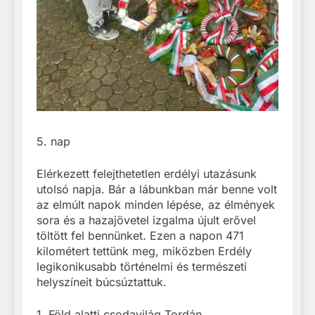
5. nap
Elérkezett felejthetetlen erdélyi utazásunk
utolsó napja. Bár a lábunkban már benne volt
az elmúlt napok minden lépése, az élmények
sora és a hazajövetel izgalma újult erővel
töltött fel bennünket. Ezen a napon 471
kilométert tettünk meg, miközben Erdély
legikonikusabb történelmi és természeti
helyszíneit búcsúztattuk.
1. Föld alatti csodavilág Tordán