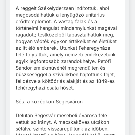
A reggelt Székelyderzsen indítottuk, ahol
megcsodálhattuk a lenyűgöző unitárius
erődtemplomot. A vastag falak és a
történelmi hangulat mindannyiunkat magával
ragadott; testközelből tapasztalhattuk meg,
hogyan védték egykor értékeiket és életüket
az itt élő emberek. Utunkat Fehéregyháza
felé folytattuk, amely nemzeti emlékezetünk
egyik legfontosabb zarándokhelye. Petőfi
Sándor emlékművénél megrendülten és
büszkeséggel a szívünkben hajtottunk fejet,
felidézve a költőóriás alakját és az 1849-es
fehéregyházi csata hősét.
Séta a középkori Segesváron
Délután Segesvár mesebeli óvárosa felé
vettük az irányt. A macskaköves utcákon
sétálva szinte visszarepültünk az időben.