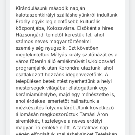
Kirándulásunk második napján
kalotaszentkirályi szálláshelyünkről indultunk
Erdély egyik legjelentősebb kulturális
központjába, Kolozsvárra. Elsőként a híres
Házsongárdi temetőt kerestük fel, ahol
számos neves magyar történelmi
személyiség nyugszik. Ezt követően
megtekintettük Mátyás király szülőházát és a
város főterén álló emlékművét is.Kolozsvári
programjaink után Korondra utaztunk, ahol
csatlakozott hozzánk idegenvezetőnk. A
településen betekintést nyerhettünk a helyi
mesterségek világába: ellátogattunk egy
kerámiaműhelybe, majd egy méhészetbe is,
ahol érdekes ismertetőt hallhattunk a
mézkészítés folyamatáról.Utunk következő
állomásán megkoszorúztuk Tamási Áron
síremlékét, tisztelegve a neves erdélyi
magyar író emléke előtt. A tartalmas nap
végén elfoglaltuk szálláshelyünket Zetelakán,