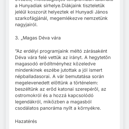
a Hunyadiak sírhelye.Diákjaink tiszteletük
jeléül koszorút helyeztek el Hunyadi János
szarkofágjánál, megemlékezve nemzetünk
nagyjairól.
3. „Magas Déva vára
”Az erdélyi programjaink méltó zárásaként
Déva vára felé vettük az irányt. A hegytetőn
magasodó erődítményhez közeledve
mindenkinek eszébe jutottak a jól ismert
népballadasorai. A vár bemutatása során
megelevenedett előttünk a történelem:
beszéltünk az erőd katonai szerepéről, az
ostromokról és a hozzá kapcsolódó
legendákról, miközben a magasból
csodálatos panoráma nyílt a környékre.
Hazatérés