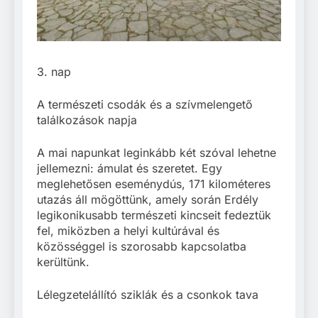
3. nap
A természeti csodák és a szívmelengető
találkozások napja
A mai napunkat leginkább két szóval lehetne
jellemezni: ámulat és szeretet. Egy
meglehetősen eseménydús, 171 kilométeres
utazás áll mögöttünk, amely során Erdély
legikonikusabb természeti kincseit fedeztük
fel, miközben a helyi kultúrával és
közösséggel is szorosabb kapcsolatba
kerültünk.
Lélegzetelállító sziklák és a csonkok tava