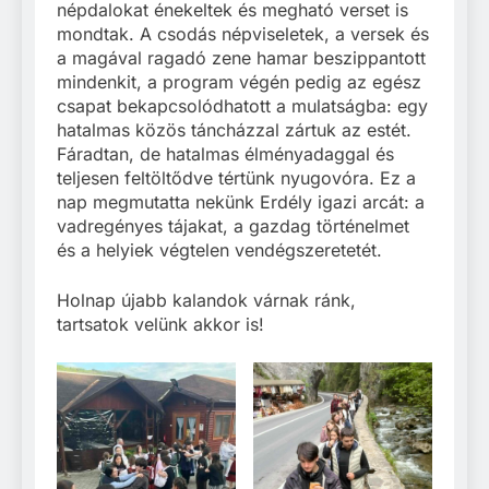
népdalokat énekeltek és megható verset is
mondtak. A csodás népviseletek, a versek és
a magával ragadó zene hamar beszippantott
mindenkit, a program végén pedig az egész
csapat bekapcsolódhatott a mulatságba: egy
hatalmas közös táncházzal zártuk az estét.
Fáradtan, de hatalmas élményadaggal és
teljesen feltöltődve tértünk nyugovóra. Ez a
nap megmutatta nekünk Erdély igazi arcát: a
vadregényes tájakat, a gazdag történelmet
és a helyiek végtelen vendégszeretetét.
Holnap újabb kalandok várnak ránk,
tartsatok velünk akkor is!