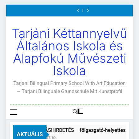
2026. május 04-
rendje
ajánlott
A Mi Világunk!
Szülői
Ugrás
14.
olvasmányok
értekezletek
A közétkeztetés
Kötelező és
2026. május 04-
a
rendje
ajánlott
A Mi Világunk!
14.
olvasmányok
tartalomra
Tarjáni Kéttannyelvű
Általános Iskola és
Alapfokú Művészeti
Iskola
Tarjani Bilingual Primary School With Art Education
– Tarjani Bilinguale Grundschule Mit Kunstprofil
ÁLLÁSHIRDETÉS – főigazgató-helyettes
AKTUÁLIS
2026.07.10.