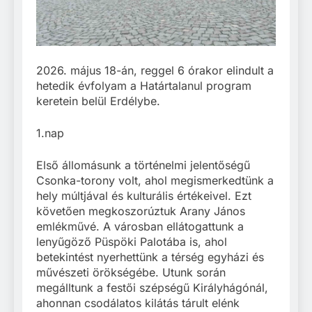
2026. május 18-án, reggel 6 órakor elindult a
hetedik évfolyam a Határtalanul program
keretein belül Erdélybe.
1.nap
Első állomásunk a történelmi jelentőségű
Csonka-torony volt, ahol megismerkedtünk a
hely múltjával és kulturális értékeivel. Ezt
követően megkoszorúztuk Arany János
emlékművé. A városban ellátogattunk a
lenyűgöző Püspöki Palotába is, ahol
betekintést nyerhettünk a térség egyházi és
művészeti örökségébe. Utunk során
megálltunk a festői szépségű Királyhágónál,
ahonnan csodálatos kilátás tárult elénk