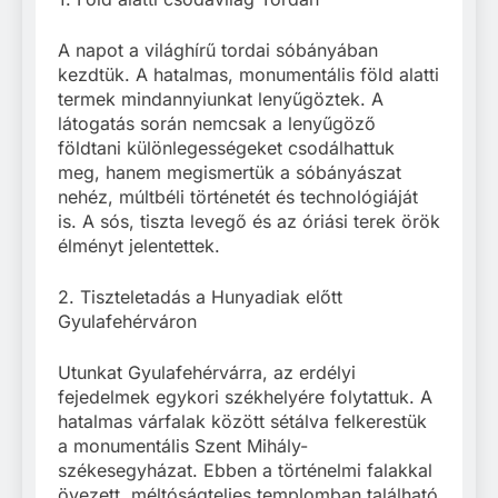
A napot a világhírű tordai sóbányában
kezdtük. A hatalmas, monumentális föld alatti
termek mindannyiunkat lenyűgöztek. A
látogatás során nemcsak a lenyűgöző
földtani különlegességeket csodálhattuk
meg, hanem megismertük a sóbányászat
nehéz, múltbéli történetét és technológiáját
is. A sós, tiszta levegő és az óriási terek örök
élményt jelentettek.
2. Tiszteletadás a Hunyadiak előtt
Gyulafehérváron
Utunkat Gyulafehérvárra, az erdélyi
fejedelmek egykori székhelyére folytattuk. A
hatalmas várfalak között sétálva felkerestük
a monumentális Szent Mihály-
székesegyházat. Ebben a történelmi falakkal
övezett, méltóságteljes templomban található