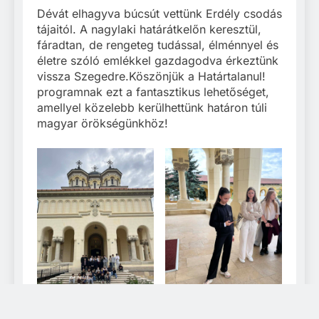
Dévát elhagyva búcsút vettünk Erdély csodás
tájaitól. A nagylaki határátkelőn keresztül,
fáradtan, de rengeteg tudással, élménnyel és
életre szóló emlékkel gazdagodva érkeztünk
vissza Szegedre.Köszönjük a Határtalanul!
programnak ezt a fantasztikus lehetőséget,
amellyel közelebb kerülhettünk határon túli
magyar örökségünkhöz!