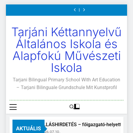
Mi
értekezletek
közétkeztetés
és
Mi
értekezletek
közétkeztetés
Kötelező
A
Ugrás
Világunk!
2026.
rendje
ajánlott
Világunk!
2026.
rendje
és
Mi
május
olvasmányok
május
ajánlott
Világunk!
a
04-
04-
olvasmányok
tartalomra
14.
14.
Tarjáni Kéttannyelvű
Általános Iskola és
Alapfokú Művészeti
Iskola
Tarjani Bilingual Primary School With Art Education
– Tarjani Bilinguale Grundschule Mit Kunstprofil
ÁLLÁSHIRDETÉS – főigazgató-helyettes
AKTUÁLIS
2026.07.10.