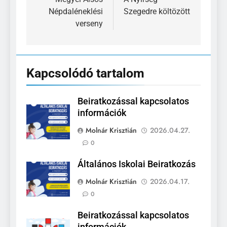
navigáció
Népdaléneklési
Szegedre költözött
verseny
Kapcsolódó tartalom
Beiratkozással kapcsolatos
információk
Molnár Krisztián
2026.04.27.
0
Általános Iskolai Beiratkozás
Molnár Krisztián
2026.04.17.
0
Beiratkozással kapcsolatos
információk