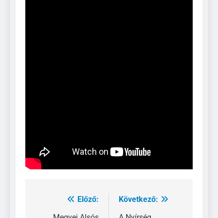
Előző:
Következő:
Bejegyzés
Megyei Alsós
A Nyírség