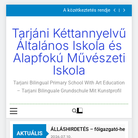
Szülői értekezletek 2026. május 04-14.
Ugrás
A közétkeztetés rendje
a
Kötelező és ajánlott olvasmányok
A Mi Világunk!
tartalomra
Szülői értekezletek 2026. május 04-14.
Tarjáni Kéttannyelvű
A közétkeztetés rendje
Kötelező és ajánlott olvasmányok
Általános Iskola és
A Mi Világunk!
Alapfokú Művészeti
Iskola
Tarjani Bilingual Primary School With Art Education
– Tarjani Bilinguale Grundschule Mit Kunstprofil
ÁLLÁSHIRDETÉS – főigazgató-helyette
AKTUÁLIS
2026.07.10.