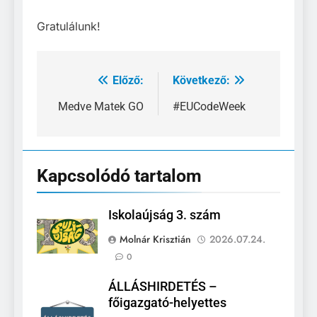
Gratulálunk!
Előző:
Következő:
Bejegyzés
navigáció
Medve Matek GO
#EUCodeWeek
Kapcsolódó tartalom
Iskolaújság 3. szám
Molnár Krisztián
2026.07.24.
0
ÁLLÁSHIRDETÉS –
főigazgató-helyettes