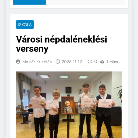
ISKOLA
Városi népdaléneklési
verseny
0
Molnár Krisztián
2025.11.12.
1 Mins