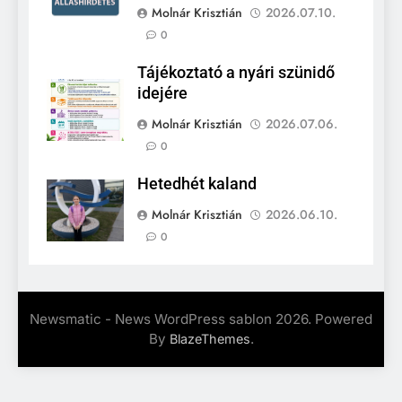
Molnár Krisztián
2026.07.10.
0
Tájékoztató a nyári szünidő
idejére
Molnár Krisztián
2026.07.06.
0
Hetedhét kaland
Molnár Krisztián
2026.06.10.
0
Newsmatic - News WordPress sablon 2026. Powered
By
.
BlazeThemes