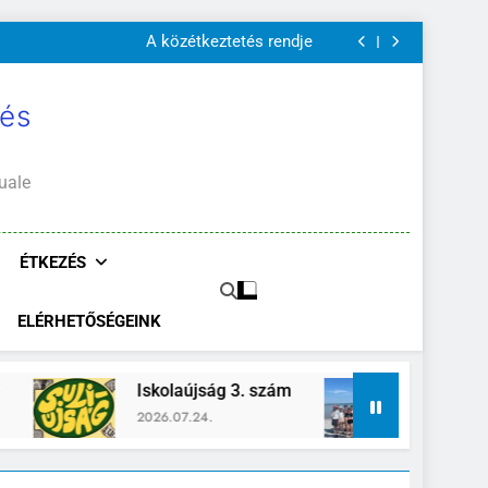
A Mi Világunk!
Szülői értekezletek 2026. május 04-14.
A közétkeztetés rendje
Kötelező és ajánlott olvasmányok
A Mi Világunk!
Szülői értekezletek 2026. május 04-14.
 és
A közétkeztetés rendje
Kötelező és ajánlott olvasmányok
A Mi Világunk!
uale
ÉTKEZÉS
ELÉRHETŐSÉGEINK
Iskolaújság 3. szám
Zánka-Erzsébettáb
2026.07.24.
2026.06.26.