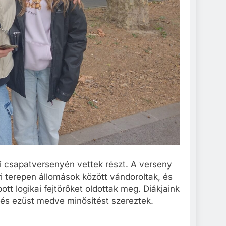
i csapatversenyén vettek részt. A verseny
ri terepen állomások között vándoroltak, és
t logikai fejtörőket oldottak meg. Diákjaink
 és ezüst medve minősítést szereztek.