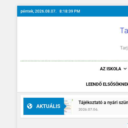
Ugrás
péntek, 2026.08.07.
8:18:40 PM
a
tartalomra
Ta
Tarj
AZ ISKOLA
LEENDŐ ELSŐSÖKNE
helyettes
Tájékoztató a nyári szünidő idejére
AKTUÁLIS
2026.07.06.