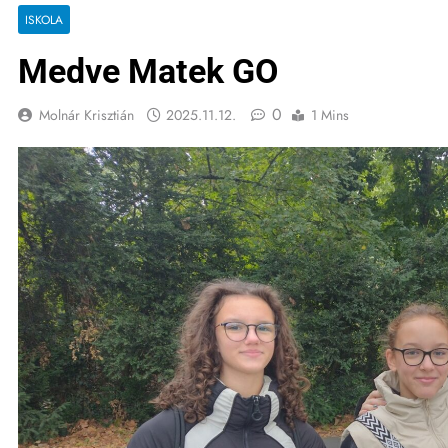
ISKOLA
Medve Matek GO
0
Molnár Krisztián
2025.11.12.
1 Mins