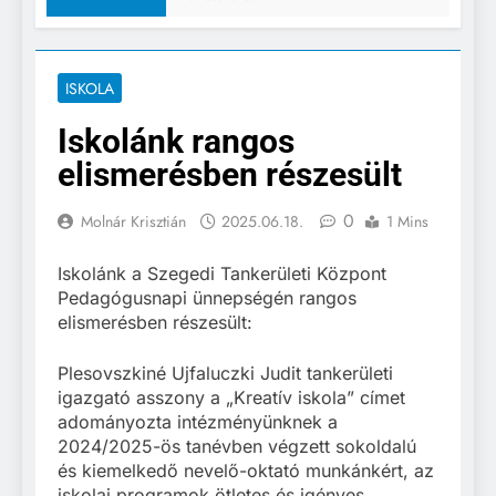
ISKOLA
Iskolánk rangos
elismerésben részesült
0
Molnár Krisztián
2025.06.18.
1 Mins
Iskolánk a Szegedi Tankerületi Központ
Pedagógusnapi ünnepségén rangos
elismerésben részesült:
Plesovszkiné Ujfaluczki Judit tankerületi
igazgató asszony a „Kreatív iskola” címet
adományozta intézményünknek a
2024/2025-ös tanévben végzett sokoldalú
és kiemelkedő nevelő-oktató munkánkért, az
iskolai programok ötletes és igényes