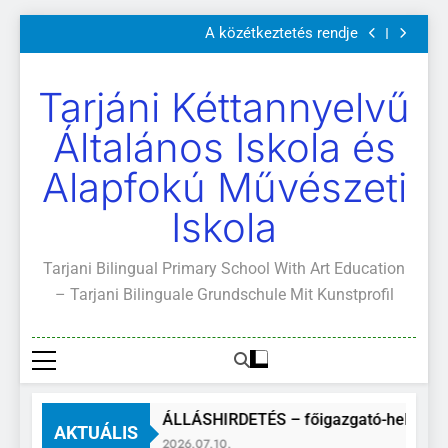
Szülői értekezletek 2026. május 04-14.
Ugrás
A közétkeztetés rendje
a
Kötelező és ajánlott olvasmányok
A Mi Világunk!
tartalomra
Szülői értekezletek 2026. május 04-14.
Tarjáni Kéttannyelvű
A közétkeztetés rendje
Kötelező és ajánlott olvasmányok
Általános Iskola és
A Mi Világunk!
Alapfokú Művészeti
Iskola
Tarjani Bilingual Primary School With Art Education
– Tarjani Bilinguale Grundschule Mit Kunstprofil
ÁLLÁSHIRDETÉS – főigazgató-helyettes
AKTUÁLIS
2026.07.10.