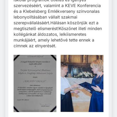
szervezéséért, valamint a KEVE Konferencia
és a Klebelsberg Emlékverseny színvonalas
lebonyolításában vállalt szakmai
szerepvállalásáért.Hálásan köszönjük ezt a
megtisztelő elismerést!Köszönet illeti minden
kollégánkat áldozatos, lelkiismeretes
munkájáért, amely lehetővé tette ennek a
címnek az elnyerését.