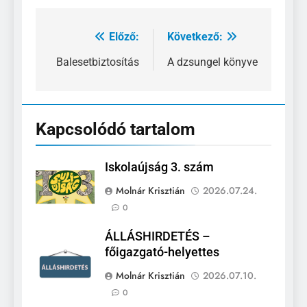
Előző:
Következő:
Bejegyzés
navigáció
Balesetbiztosítás
A dzsungel könyve
Kapcsolódó tartalom
Iskolaújság 3. szám
Molnár Krisztián
2026.07.24.
0
ÁLLÁSHIRDETÉS –
főigazgató-helyettes
Molnár Krisztián
2026.07.10.
0