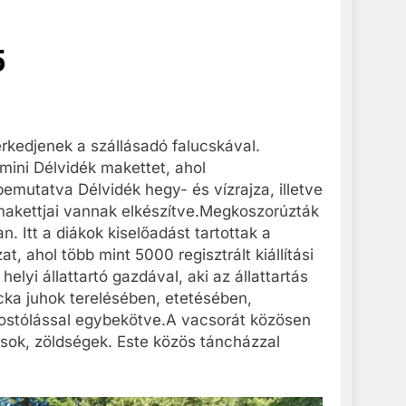
5
rkedjenek a szállásadó falucskával.
 mini Délvidék makettet, ahol
mutatva Délvidék hegy- és vízrajza, illetve
r makettjai vannak elkészítve.Megkoszorúzták
 Itt a diákok kiselőadást tartottak a
t, ahol több mint 5000 regisztrált kiállítási
lyi állattartó gazdával, aki az állattartás
racka juhok terelésében, etetésében,
ostólással egybekötve.A vacsorát közösen
i húsok, zöldségek. Este közös táncházzal