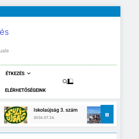
 és
uale
ÉTKEZÉS
ELÉRHETŐSÉGEINK
g 3. szám
Zánka-Erzsébettábor
2026.06.26.