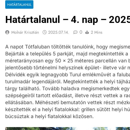
HATÁRTALANUL
Határtalanul – 4. nap – 202
0
Molnár Krisztián
2025.07.14.
2 Mins
A napot Tótfaluban töltötték tanulóink, hogy megisme
Bejárták a település 5 parkját, majd megtekintették a
méretarányosan egy 50 x 25 méteres parcellán van be
jelentősebb történelmi helyszínek épület- illetve vá
Délvidék egyik legnagyobb Turul emlékművét a faluban.
turulmadár legendájáról. Megtekintették a helyi tájháza
tárgy található. Tovább haladva megismerkedtek egy he
szépségeiről tartott előadást, illetve részt vettek a 
ellátásában. Méhészeti bemutatón vettek részt mézk
készítették el a helyi fiatalokkal: grillen sütött hely
búcsúztak a helyi fiatalokkal közösen.