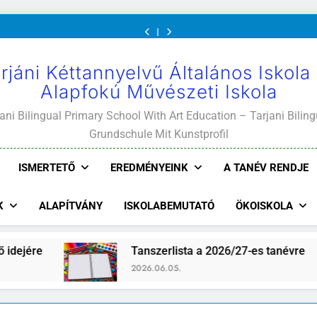
Mi
értekezletek
közétkeztetés
és
Mi
értekezletek
közétkeztetés
Kötelező
A
Világunk!
2026.
rendje
ajánlott
Világunk!
2026.
rendje
és
Mi
május
olvasmányok
május
ajánlott
Világunk!
04-
04-
olvasmányok
14.
14.
rjáni Kéttannyelvű Általános Iskola
Alapfokú Művészeti Iskola
ani Bilingual Primary School With Art Education – Tarjani Biling
Grundschule Mit Kunstprofil
ISMERTETŐ
EREDMÉNYEINK
A TANÉV RENDJE
K
ALAPÍTVÁNY
ISKOLABEMUTATÓ
ÖKOISKOLA
Tanszerlista a 2026/27-es tanévre
Iskolaújsá
2026.06.05.
2026.07.24.