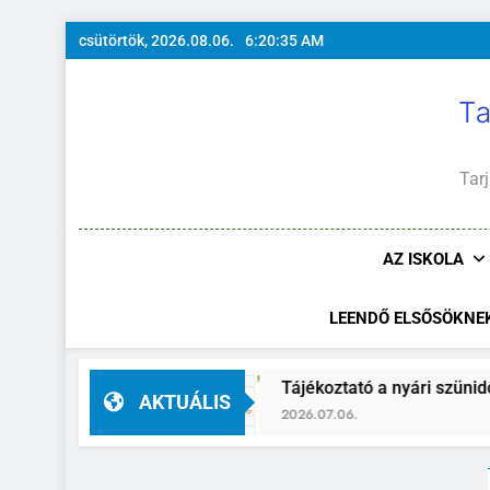
Ugrás
csütörtök, 2026.08.06.
6:20:36 AM
a
tartalomra
Ta
Tarj
AZ ISKOLA
LEENDŐ ELSŐSÖKNE
Tájékoztató a nyári szünidő idejére
AKTUÁLIS
2026.07.06.