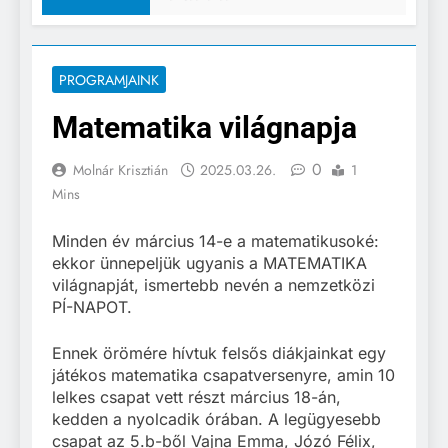
PROGRAMJAINK
Matematika világnapja
0
Molnár Krisztián
2025.03.26.
1
Mins
Minden év március 14-e a matematikusoké:
ekkor ünnepeljük ugyanis a MATEMATIKA
világnapját, ismertebb nevén a nemzetközi
PÍ-NAPOT.
Ennek örömére hívtuk felsős diákjainkat egy
játékos matematika csapatversenyre, amin 10
lelkes csapat vett részt március 18-án,
kedden a nyolcadik órában. A legügyesebb
csapat az 5.b-ből Vajna Emma, Józó Félix,