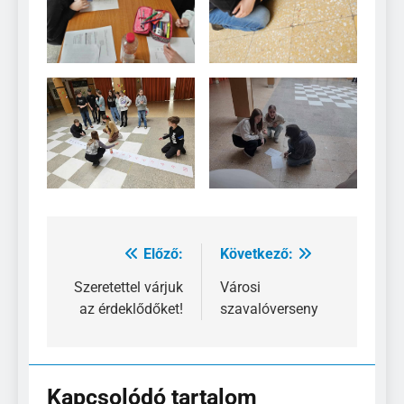
Előző:
Következő:
Bejegyzés
navigáció
Szeretettel várjuk
Városi
az érdeklődőket!
szavalóverseny
Kapcsolódó tartalom