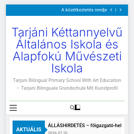
Szülői értekezletek 2026. május 04-14.
Ugrás
A közétkeztetés rendje
a
Kötelező és ajánlott olvasmányok
A Mi Világunk!
tartalomra
Szülői értekezletek 2026. május 04-14.
Tarjáni Kéttannyelvű
A közétkeztetés rendje
Kötelező és ajánlott olvasmányok
Általános Iskola és
A Mi Világunk!
Alapfokú Művészeti
Iskola
Tarjani Bilingual Primary School With Art Education
– Tarjani Bilinguale Grundschule Mit Kunstprofil
ÁLLÁSHIRDETÉS – főigazgató-helyettes
AKTUÁLIS
2026.07.10.