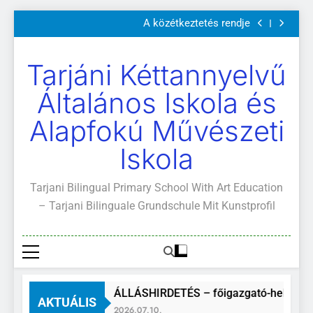
Szülői értekezletek 2026. május 04-14.
Ugrás
A közétkeztetés rendje
a
Kötelező és ajánlott olvasmányok
A Mi Világunk!
tartalomra
Szülői értekezletek 2026. május 04-14.
Tarjáni Kéttannyelvű
A közétkeztetés rendje
Kötelező és ajánlott olvasmányok
Általános Iskola és
A Mi Világunk!
Alapfokú Művészeti
Iskola
Tarjani Bilingual Primary School With Art Education
– Tarjani Bilinguale Grundschule Mit Kunstprofil
ÁLLÁSHIRDETÉS – főigazgató-helyette
AKTUÁLIS
2026.07.10.