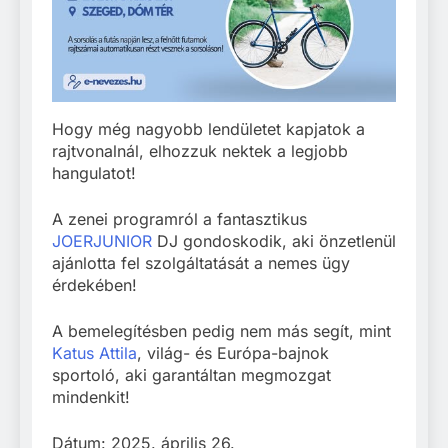
Hogy még nagyobb lendületet kapjatok a
rajtvonalnál, elhozzuk nektek a legjobb
hangulatot!
A zenei programról a fantasztikus
JOERJUNIOR
DJ gondoskodik, aki önzetlenül
ajánlotta fel szolgáltatását a nemes ügy
érdekében!
A bemelegítésben pedig nem más segít, mint
Katus Attila
, világ- és Európa-bajnok
sportoló, aki garantáltan megmozgat
mindenkit!
Dátum: 2025. április 26.