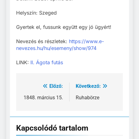
Helyszín: Szeged
Gyertek el, fussunk együtt egy jó ügyért!
Nevezés és részletek:
https://www.e-
nevezes.hu/hu/esemeny/show/974
LINK:
II. Ágota futás
Előző:
Következő:
Bejegyzés
navigáció
1848. március 15.
Ruhabörze
Kapcsolódó tartalom