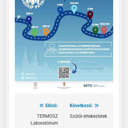
Előző:
Következő:
Bejegyzés
navigáció
TERMOSZ
Szülői értekezletek
Laboratórium