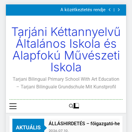
Szülői értekezletek 2026. május 04-14.
Ugrás
A közétkeztetés rendje
a
Kötelező és ajánlott olvasmányok
A Mi Világunk!
tartalomra
Szülői értekezletek 2026. május 04-14.
Tarjáni Kéttannyelvű
A közétkeztetés rendje
Kötelező és ajánlott olvasmányok
Általános Iskola és
A Mi Világunk!
Alapfokú Művészeti
Iskola
Tarjani Bilingual Primary School With Art Education
– Tarjani Bilinguale Grundschule Mit Kunstprofil
ÁLLÁSHIRDETÉS – főigazgató-helyette
AKTUÁLIS
2026.07.10.