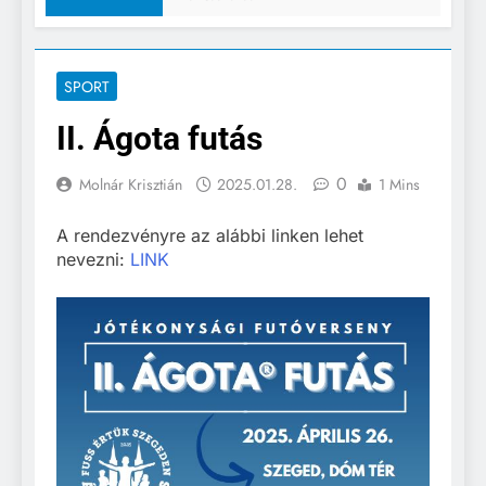
SPORT
II. Ágota futás
0
Molnár Krisztián
2025.01.28.
1 Mins
A rendezvényre az alábbi linken lehet
nevezni:
LINK