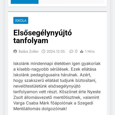
ISKOLA
Elsősegélynyújtó
tanfolyam
0
Balázs Zoltán
2024.12.05.
1 Mins
Iskolánk mindennapi életében igen gyakoriak
a kisebb-nagyobb sérülések. Ezek ellátása
iskolánk pedagógusaira hárulnak. Azért,
hogy szakszerű ellátást tudjunk biztosítani,
nevelőtestületünk elsősegélynyújtó
tanfolyamon vett részt. Köszönet érte Nyeste
Zsolt állomásvezető mentőtisztnek, valamint
Varga Csaba Márk főápolónak a Szegedi
Mentőállomás dolgozóinak!