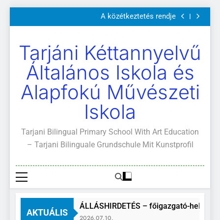
Szülői értekezletek 2026. május 04-14.
Ugrás
A közétkeztetés rendje
a
Kötelező és ajánlott olvasmányok
A Mi Világunk!
tartalomra
Szülői értekezletek 2026. május 04-14.
Tarjáni Kéttannyelvű
A közétkeztetés rendje
Kötelező és ajánlott olvasmányok
Általános Iskola és
A Mi Világunk!
Alapfokú Művészeti
Iskola
Tarjani Bilingual Primary School With Art Education
– Tarjani Bilinguale Grundschule Mit Kunstprofil
ÁLLÁSHIRDETÉS – főigazgató-helyettes
AKTUÁLIS
2026.07.10.