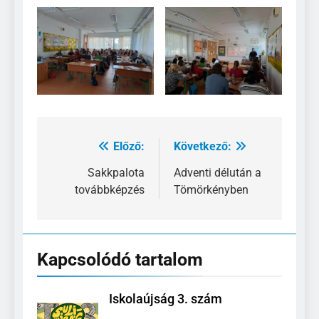
Előző:
Következő:
Bejegyzés
navigáció
Sakkpalota
Adventi délután a
továbbképzés
Tömörkényben
Kapcsolódó tartalom
Iskolaújság 3. szám