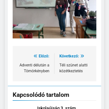
Előző:
Következő:
Bejegyzés
navigáció
Adventi délután a
Téli szünet alatti
Tömörkényben
közétkeztetés
Kapcsolódó tartalom
Iskolaújság 3. szám