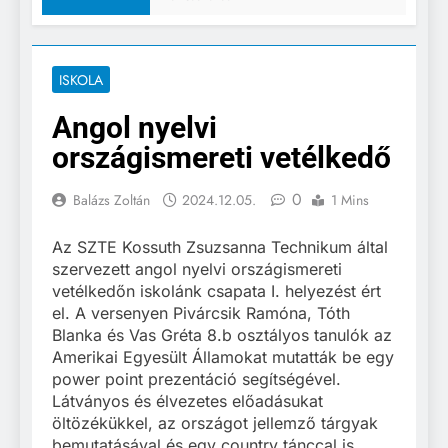
ISKOLA
Angol nyelvi
országismereti vetélkedő
0
Balázs Zoltán
2024.12.05.
1 Mins
Az SZTE Kossuth Zsuzsanna Technikum által
szervezett angol nyelvi országismereti
vetélkedőn iskolánk csapata I. helyezést ért
el. A versenyen Pivárcsik Ramóna, Tóth
Blanka és Vas Gréta 8.b osztályos tanulók az
Amerikai Egyesült Államokat mutatták be egy
power point prezentáció segítségével.
Látványos és élvezetes előadásukat
öltözékükkel, az országot jellemző tárgyak
bemutatásával és egy country tánccal is