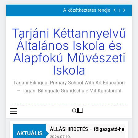
Szülői értekezletek 2026. május 04-14.
Ugrás
A közétkeztetés rendje
a
Kötelező és ajánlott olvasmányok
A Mi Világunk!
tartalomra
Szülői értekezletek 2026. május 04-14.
Tarjáni Kéttannyelvű
A közétkeztetés rendje
Kötelező és ajánlott olvasmányok
Általános Iskola és
A Mi Világunk!
Alapfokú Művészeti
Iskola
Tarjani Bilingual Primary School With Art Education
– Tarjani Bilinguale Grundschule Mit Kunstprofil
ÁLLÁSHIRDETÉS – főigazgató-helyettes
AKTUÁLIS
2026.07.10.