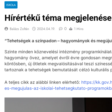
ISKOLA
Hírértékű téma megjelenése
0
Balázs Zoltán
2024.04.19.
1 Mins
“Tehetségek a színpadon – hagyományok és megújul
Szinte minden köznevelési intézmény programkínálatá
hagyomány övez, amelyet évről évre gondosan megre
köntösben, új ötletek megvalósításával teszi színessé
tartoznak a tehetségek bemutatását célzó kulturális
A teljes cikk az alábbi linken elérhető:
https://kk.go
es-megujulas-az-iskolai-tehetsegkutato-programok