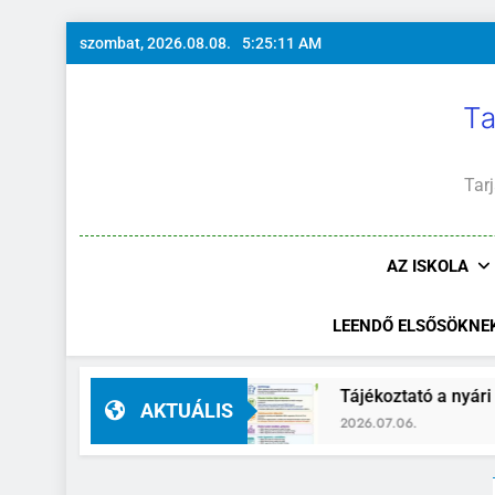
Ugrás
szombat, 2026.08.08.
5:25:12 AM
a
tartalomra
Ta
Tarj
AZ ISKOLA
LEENDŐ ELSŐSÖKNE
gazgató-helyettes
Tájékoztató a nyári szünid
AKTUÁLIS
2026.07.06.