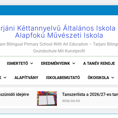
rjáni Kéttannyelvű Általános Iskola
Alapfokú Művészeti Iskola
ani Bilingual Primary School With Art Education – Tarjani Biling
Grundschule Mit Kunstprofil
ISMERTETŐ
EREDMÉNYEINK
A TANÉV RENDJE
K
ALAPÍTVÁNY
ISKOLABEMUTATÓ
ÖKOISKOLA
ő idejére
Tanszerlista a 2026/27-es tanévre
2026.06.05.