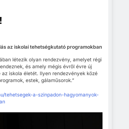
!
ás az iskolai tehetségkutató programokban
ban létezik olyan rendezvény, amelyet régi
ndeznek, és amely mégis évről évre új
 az iskola életét. Ilyen rendezvények közé
 programok, estek, gálaműsorok.”
v.hu/tehetsegek-a-szinpadon-hagyomanyok-
ban