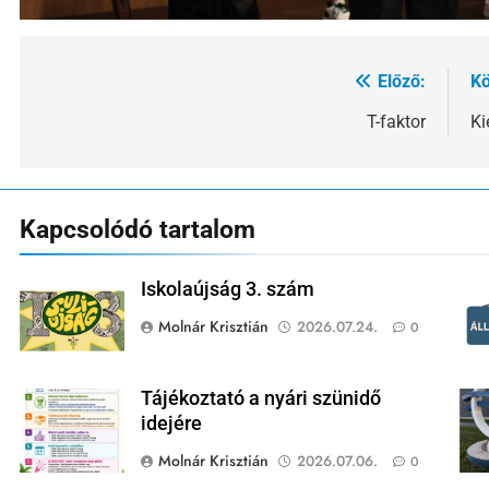
Előző:
Kö
Bejegyzés
navigáció
T-faktor
Ki
Kapcsolódó tartalom
Iskolaújság 3. szám
Molnár Krisztián
2026.07.24.
0
Tájékoztató a nyári szünidő
idejére
Molnár Krisztián
2026.07.06.
0