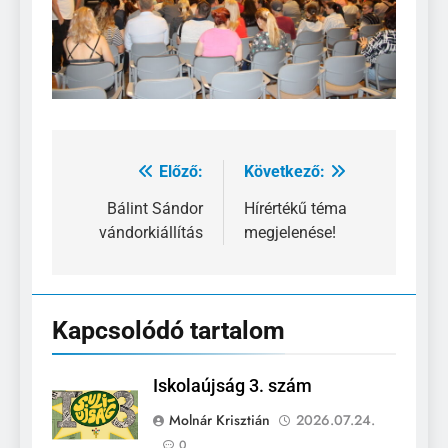
Előző:
Következő:
Bejegyzés
navigáció
Bálint Sándor
Hírértékű téma
vándorkiállítás
megjelenése!
Kapcsolódó tartalom
Iskolaújság 3. szám
Molnár Krisztián
2026.07.24.
0