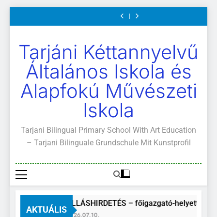
Mi
értekezletek
közétkeztetés
és
Mi
értekezletek
közétkeztetés
Kötelező
A
Ugrás
Világunk!
2026.
rendje
ajánlott
Világunk!
2026.
rendje
és
Mi
május
olvasmányok
május
ajánlott
Világunk!
a
04-
04-
olvasmányok
tartalomra
14.
14.
Tarjáni Kéttannyelvű
Általános Iskola és
Alapfokú Művészeti
Iskola
Tarjani Bilingual Primary School With Art Education
– Tarjani Bilinguale Grundschule Mit Kunstprofil
ÁLLÁSHIRDETÉS – főigazgató-helyettes
AKTUÁLIS
2026.07.10.