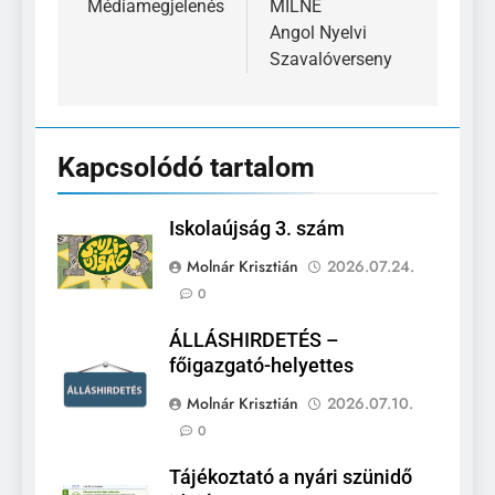
navigáció
Médiamegjelenés
MILNE
Angol Nyelvi
Szavalóverseny
Kapcsolódó tartalom
Iskolaújság 3. szám
Molnár Krisztián
2026.07.24.
0
ÁLLÁSHIRDETÉS –
főigazgató-helyettes
Molnár Krisztián
2026.07.10.
0
Tájékoztató a nyári szünidő