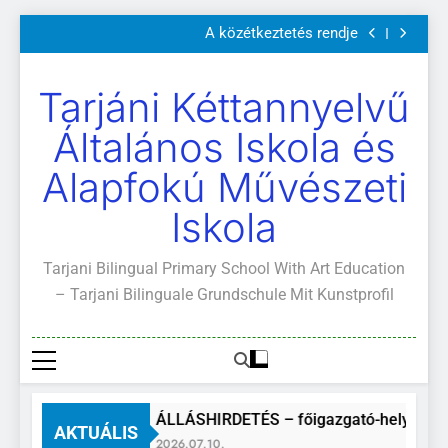
Szülői értekezletek 2026. május 04-14.
Ugrás
A közétkeztetés rendje
a
Kötelező és ajánlott olvasmányok
A Mi Világunk!
tartalomra
Szülői értekezletek 2026. május 04-14.
Tarjáni Kéttannyelvű
A közétkeztetés rendje
Kötelező és ajánlott olvasmányok
Általános Iskola és
A Mi Világunk!
Alapfokú Művészeti
Iskola
Tarjani Bilingual Primary School With Art Education
– Tarjani Bilinguale Grundschule Mit Kunstprofil
ÁLLÁSHIRDETÉS – főigazgató-helyettes
AKTUÁLIS
2026.07.10.