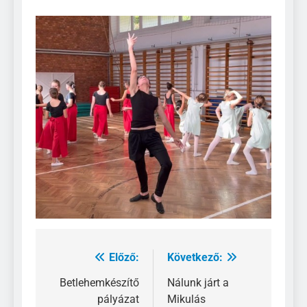
Előző:
Következő:
Bejegyzés
navigáció
Betlehemkészítő
Nálunk járt a
pályázat
Mikulás