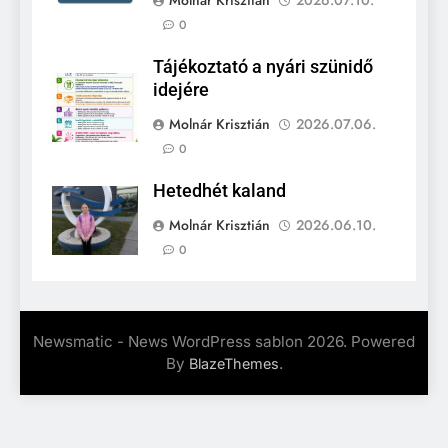
0
Tájékoztató a nyári szünidő
idejére
Molnár Krisztián
2026.07.06.
0
Hetedhét kaland
Molnár Krisztián
2026.06.10.
0
Newsmatic - News WordPress sablon 2026. Powered
By
.
BlazeThemes