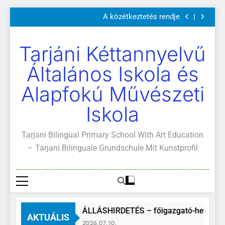
Szülői értekezletek 2026. május 04-14.
Ugrás
A közétkeztetés rendje
a
Kötelező és ajánlott olvasmányok
A Mi Világunk!
tartalomra
Szülői értekezletek 2026. május 04-14.
Tarjáni Kéttannyelvű
A közétkeztetés rendje
Kötelező és ajánlott olvasmányok
Általános Iskola és
A Mi Világunk!
Alapfokú Művészeti
Iskola
Tarjani Bilingual Primary School With Art Education
– Tarjani Bilinguale Grundschule Mit Kunstprofil
ÁLLÁSHIRDETÉS – főigazgató-helyette
AKTUÁLIS
2026.07.10.