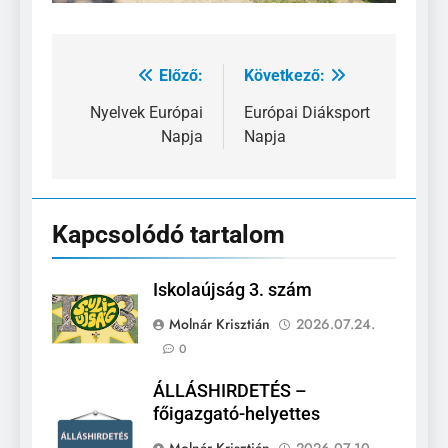
Előző:
Következő:
Bejegyzés
navigáció
Nyelvek Európai
Európai Diáksport
Napja
Napja
Kapcsolódó tartalom
Iskolaújság 3. szám
Molnár Krisztián
2026.07.24.
0
ÁLLÁSHIRDETÉS –
főigazgató-helyettes
Molnár Krisztián
2026.07.10.