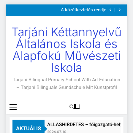
Szülői értekezletek 2026. május 04-14.
Ugrás
A közétkeztetés rendje
a
Kötelező és ajánlott olvasmányok
A Mi Világunk!
tartalomra
Szülői értekezletek 2026. május 04-14.
Tarjáni Kéttannyelvű
A közétkeztetés rendje
Kötelező és ajánlott olvasmányok
Általános Iskola és
A Mi Világunk!
Alapfokú Művészeti
Iskola
Tarjani Bilingual Primary School With Art Education
– Tarjani Bilinguale Grundschule Mit Kunstprofil
ÁLLÁSHIRDETÉS – főigazgató-helyettes
AKTUÁLIS
2026.07.10.