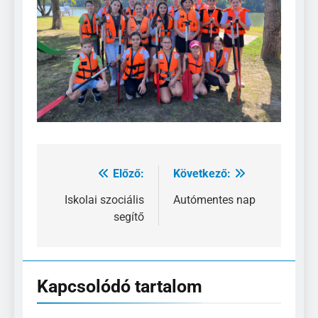
Előző:
Következő:
Bejegyzés
navigáció
Iskolai szociális
Autómentes nap
segítő
Kapcsolódó tartalom