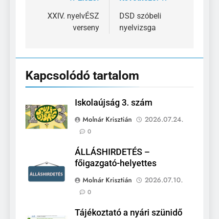
Bejegyzés
navigáció
XXIV. nyelvÉSZ
DSD szóbeli
verseny
nyelvizsga
Kapcsolódó tartalom
Iskolaújság 3. szám
Molnár Krisztián
2026.07.24.
0
ÁLLÁSHIRDETÉS –
főigazgató-helyettes
Molnár Krisztián
2026.07.10.
0
Tájékoztató a nyári szünidő