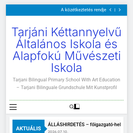
Szülői értekezletek 2026. május 04-14.
Ugrás
A közétkeztetés rendje
a
Kötelező és ajánlott olvasmányok
A Mi Világunk!
tartalomra
Szülői értekezletek 2026. május 04-14.
Tarjáni Kéttannyelvű
A közétkeztetés rendje
Kötelező és ajánlott olvasmányok
Általános Iskola és
A Mi Világunk!
Alapfokú Művészeti
Iskola
Tarjani Bilingual Primary School With Art Education
– Tarjani Bilinguale Grundschule Mit Kunstprofil
ÁLLÁSHIRDETÉS – főigazgató-helyettes
AKTUÁLIS
2026.07.10.