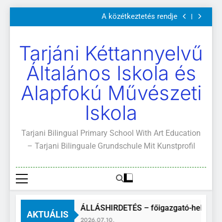
Szülői értekezletek 2026. május 04-14.
Ugrás
A közétkeztetés rendje
a
Kötelező és ajánlott olvasmányok
A Mi Világunk!
tartalomra
Szülői értekezletek 2026. május 04-14.
Tarjáni Kéttannyelvű
A közétkeztetés rendje
Kötelező és ajánlott olvasmányok
Általános Iskola és
A Mi Világunk!
Alapfokú Művészeti
Iskola
Tarjani Bilingual Primary School With Art Education
– Tarjani Bilinguale Grundschule Mit Kunstprofil
ÁLLÁSHIRDETÉS – főigazgató-helyettes
AKTUÁLIS
2026.07.10.