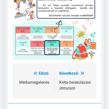
Előző:
Következő:
Bejegyzés
navigáció
Médiamegjelenés
Kréta beiskolázási
útmutató