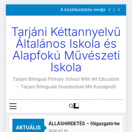
Szülői értekezletek 2026. május 04-14.
Ugrás
A közétkeztetés rendje
a
Kötelező és ajánlott olvasmányok
A Mi Világunk!
tartalomra
Szülői értekezletek 2026. május 04-14.
Tarjáni Kéttannyelvű
A közétkeztetés rendje
Kötelező és ajánlott olvasmányok
Általános Iskola és
A Mi Világunk!
Alapfokú Művészeti
Iskola
Tarjani Bilingual Primary School With Art Education
– Tarjani Bilinguale Grundschule Mit Kunstprofil
ÁLLÁSHIRDETÉS – főigazgató-helyette
AKTUÁLIS
2026.07.10.