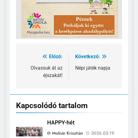
Előző:
Következő:
Bejegyzés
navigáció
Olvassuk át az
Népi játék napja
éjszakát!
Kapcsolódó tartalom
HAPPY-hét
Molnár Krisztián
2026.05.19.