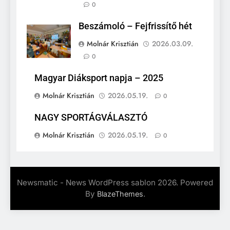
0
Beszámoló – Fejfrissítő hét
Molnár Krisztián
2026.03.09.
0
Magyar Diáksport napja – 2025
Molnár Krisztián
2026.05.19.
0
NAGY SPORTÁGVÁLASZTÓ
Molnár Krisztián
2026.05.19.
0
Newsmatic - News WordPress sablon 2026. Powered
By
.
BlazeThemes