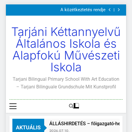
Szülői értekezletek 2026. május 04-14.
Ugrás
A közétkeztetés rendje
a
Kötelező és ajánlott olvasmányok
A Mi Világunk!
tartalomra
Szülői értekezletek 2026. május 04-14.
Tarjáni Kéttannyelvű
A közétkeztetés rendje
Kötelező és ajánlott olvasmányok
Általános Iskola és
A Mi Világunk!
Alapfokú Művészeti
Iskola
Tarjani Bilingual Primary School With Art Education
– Tarjani Bilinguale Grundschule Mit Kunstprofil
ÁLLÁSHIRDETÉS – főigazgató-helyette
AKTUÁLIS
2026.07.10.