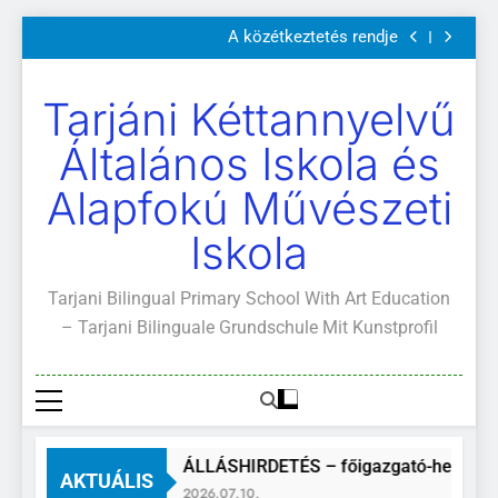
Szülői értekezletek 2026. május 04-14.
Ugrás
A közétkeztetés rendje
a
Kötelező és ajánlott olvasmányok
A Mi Világunk!
tartalomra
Szülői értekezletek 2026. május 04-14.
Tarjáni Kéttannyelvű
A közétkeztetés rendje
Kötelező és ajánlott olvasmányok
Általános Iskola és
A Mi Világunk!
Alapfokú Művészeti
Iskola
Tarjani Bilingual Primary School With Art Education
– Tarjani Bilinguale Grundschule Mit Kunstprofil
ÁLLÁSHIRDETÉS – főigazgató-helyette
AKTUÁLIS
2026.07.10.