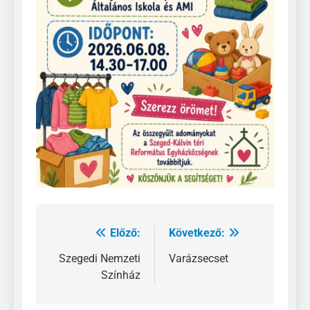
Előző:
Következő:
Bejegyzés
navigáció
Szegedi Nemzeti
Varázsecset
Színház